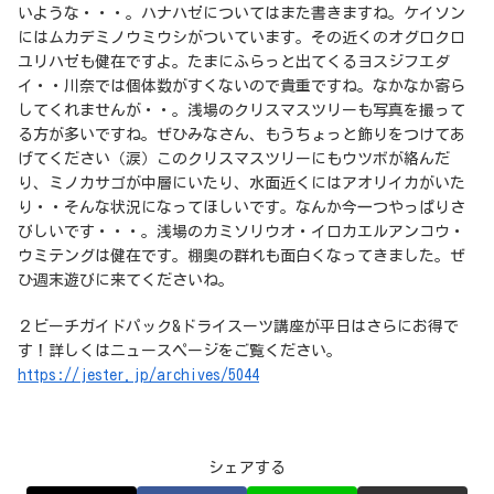
いような・・・。ハナハゼについてはまた書きますね。ケイソン
にはムカデミノウミウシがついています。その近くのオグロクロ
ユリハゼも健在ですよ。たまにふらっと出てくるヨスジフエダ
イ・・川奈では個体数がすくないので貴重ですね。なかなか寄ら
してくれませんが・・。浅場のクリスマスツリーも写真を撮って
る方が多いですね。ぜひみなさん、もうちょっと飾りをつけてあ
げてください（涙）このクリスマスツリーにもウツボが絡んだ
り、ミノカサゴが中層にいたり、水面近くにはアオリイカがいた
り・・そんな状況になってほしいです。なんか今一つやっぱりさ
びしいです・・・。浅場のカミソリウオ・イロカエルアンコウ・
ウミテングは健在です。棚奥の群れも面白くなってきました。ぜ
ひ週末遊びに来てくださいね。
２ビーチガイドパック&ドライスーツ講座が平日はさらにお得で
す！詳しくはニュースページをご覧ください。
https://jester.jp/archives/5044
シェアする