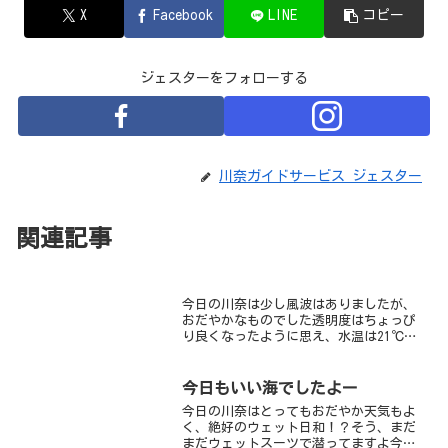
X
Facebook
LINE
コピー
ジェスターをフォローする
川奈ガイドサービス ジェスター
関連記事
今日の川奈は少し風波はありましたが、
おだやかなものでした透明度はちょっぴ
り良くなったように思え、水温は21℃コ
ンディションはまずまずでした今日のお
目当てはもちろん、アイドル級のおさか
な達ハナゴンベ、ネジリンボウ＆ヒレナ
今日もいい海でしたよー
ガネジリンボウのみ！！...
今日の川奈はとってもおだやか天気もよ
く、絶好のウェット日和！？そう、まだ
まだウェットスーツで潜ってますよ今日