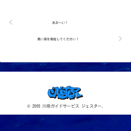
したよー。今日は新たにフジエラミノの
登場です透明度の良さは変わらず20mオー
バー気持ちいい凛...
あお～い！
青い海を堪能してください！
© 2005 川奈ガイドサービス ジェスター.