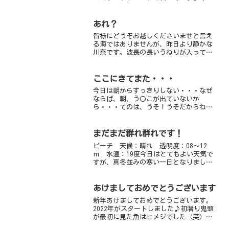
はのんびり2ビーチ今、砂地も岩地もとっ
てもおもしろい川奈イロカエルアンコウ
のチビ、ハナタツ、ネジリンボウニシキ
あれ？
フウライウオ、カミソリ...
皆様にどうぞお越しくださいませと言え
る海ではありませんが、昨日より静かな
川奈です。波長の長いうねりが入ってき
てるので台風の接近も間近です。土曜日
のご予約のゲストの皆様には日程の変更
のお知らせをさせていただいておりま
ここにきてまた・・・
す。台風の進路がかなり東に...
今日は朝からすっきりしない・・・なぜ
ならば、朝、う〇こが出ていないか
ら・・・てのは、うそ！うそだからね！
本当だよ？笑なぜならば、天気がすっき
りしていないから雨が降りそうで、降ら
ない・・・晴れもしない・・・ん～、な
まだまだ群れ群れです！
んかすっきりしない、そんな日...
ビーチ 天候：晴れ 透明度：08～12
ｍ 水温：19度今日はとてもよい天気で
すが、真冬並みの寒い一日となりまし
た。水の中に入った瞬間、誰もが「あっ
たか～い」と声をあげます（笑）陸より
海の方があたたかいシーズンですね！最
あけましておめでとうございます
近減ってきたように思わ...
新年あけましておめでとうございます。
2022年がスタートしました♪初潜り鬼頭
が最初に見た魚はヒメジでした（笑）無
敵ビーチはウミウシだらけになってきま