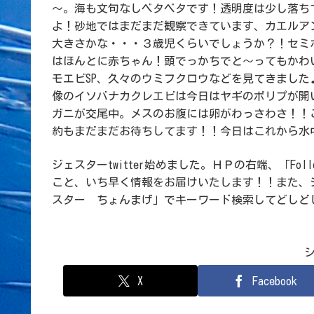
～。海も文句なしベタベタです！透明度は少し落ち
よ！砂地ではまだまだ観察できています、カエルア
大きさかな・・・３歳児くらいでしょうか？！セミ
はほんとに赤ちゃん！頭でっかちでと～ってもかわ
モエビSP、久々のウミフクロウなどを見てきまし
像のイソバナカクレエビは今日はヤギのポリプが開
ガニが交尾中。メスのお腹には卵がわっさわさ！！
約もまだまだお待ちしてます！！今日はこれから水
ジェスターtwitter始めました。ＨＰの右端、「Fo
こと、いち早く情報をお届けいたします！！また、
スター ちょんまげ」でキーワード検索してどしど
X
Facebook