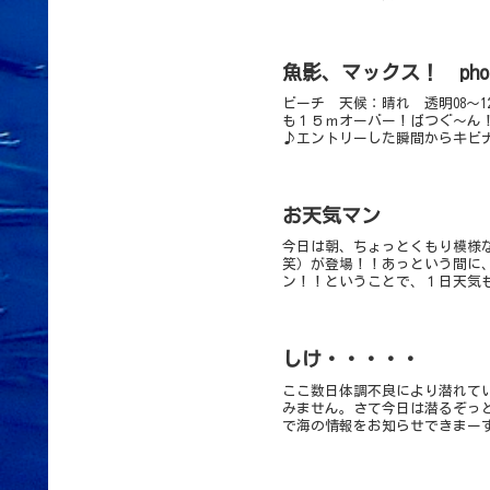
魚影、マックス！ pho
ビーチ 天候：晴れ 透明08～1
も１５ｍオーバー！ばつぐ～ん
♪エントリーした瞬間からキビナ
お天気マン
今日は朝、ちょっとくもり模様
笑）が登場！！あっという間に
ン！！ということで、１日天気も
しけ・・・・・
ここ数日体調不良により潜れて
みません。さて今日は潜るぞっ
で海の情報をお知らせできまーす