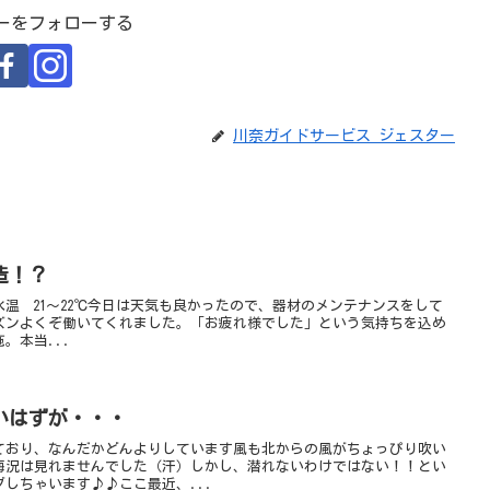
ーをフォローする
川奈ガイドサービス ジェスター
造！？
水温 21〜22℃今日は天気も良かったので、器材のメンテナンスをして
ズンよくぞ働いてくれました。「お疲れ様でした」という気持ちを込め
。本当...
いはずが・・・
ており、なんだかどんよりしています風も北からの風がちょっぴり吹い
海況は見れませんでした（汗）しかし、潜れないわけではない！！とい
しちゃいます♪♪ここ最近、...