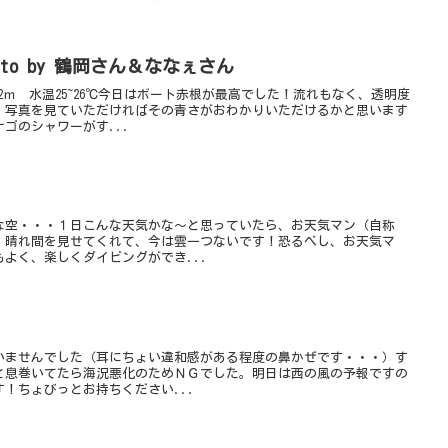
to by 鶴岡さん＆ななぇさん
2ｍ 水温25~26℃今日はボート赤根が最高でした！流れもなく、透明度
！写真を見ていただければその青さがおわかりいただけるかと思います
ゴのシャワーがす...
な空・・・１日こんな天気かな～と思っていたら、お天気マン（自称
、晴れ間を見せてくれて、今は雲一つないです！恐るべし、お天気マ
よく、楽しくダイビングができ...
いませんでした（耳にちょい違和感がある程度の鼻かぜです・・・）す
と息巻いてたら海況悪化のためＮＧでした。明日は西の風の予報ですの
！ちょびっとお持ちください...