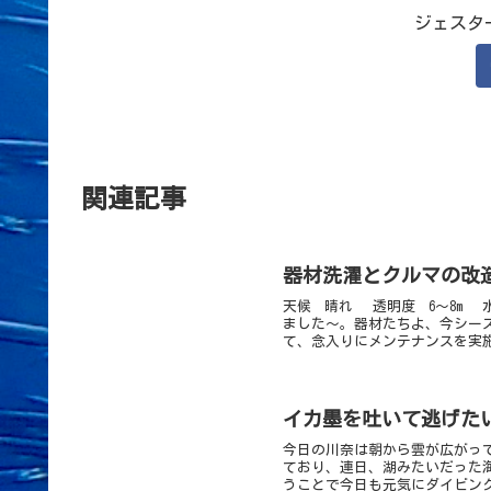
ジェスタ
関連記事
器材洗濯とクルマの改
天候 晴れ 透明度 6〜8m 
ました～。器材たちよ、今シー
て、念入りにメンテナンスを実施
イカ墨を吐いて逃げた
今日の川奈は朝から雲が広がっ
ており、連日、湖みたいだった
うことで今日も元気にダイビング