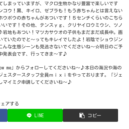
てしまっていますが、マクロ生物かなり豊富で楽しいです
ンコウ！黒、キイロ、ゼブラも！もう赤ちゃんとは言えない
ホウボウの赤ちゃんがあついです！５センチくらいのこちら
いいです！その他、テンスｙｇ、クリヤイロウミウシ、ツノ
た♪岩地もあつい！マツカサウオの子供もまだまだ成長中。画
いていたのでと～ってもキレイでしたよ！岩陰でショウジン
こんな生態シーンも見逃さないでくださいね～☆明日のご予
中発表会です、行ってきま～す♪
llow me」からフォローしてくださいね～♪本日の海況や海の
ジェスタースタッフ全員ｍｉｘｉをやっております。「ジェ
しマイミク申請してくださいね～♪
シェアする
LINE
コピー