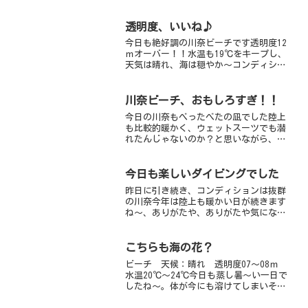
透明度、いいね♪
今日も絶好調の川奈ビーチです透明度12
ｍオーバー！！水温も19℃をキープし、
天気は晴れ、海は穏やか～コンディショ
ンは最高です♬見れる生物も着々と増
え、こちらも良いコンディションです特
に旬の「クマドリカエルアンコウ」（通
川奈ビーチ、おもしろすぎ！！
称：キグマ）はまだまだ...
今日の川奈もべったべたの凪でした陸上
も比較的暖かく、ウェットスーツでも潜
れたんじゃないのか？と思いながら、ド
ライスーツに手が伸びていた、すぎちゃ
んです今の川奈はすっごく、おもしろ
い！透明度12ｍ以上、水温19℃、生物は
今日も楽しいダイビングでした
いーーっぱい！！まさに...
昨日に引き続き、コンディションは抜群
の川奈今年は陸上も暖かい日が続きます
ね～、ありがたや、ありがたや気になる
海の情報は・・・まず、大人気のフリソ
デエビとニシキフウライウオ！！今の川
奈では、この2トップは見ておかねばっ！
こちらも海の花？
フリソデエビは、ものす...
ビーチ 天候：晴れ 透明度07～08ｍ
水温20℃～24℃今日も蒸し暑～い一日で
したね～。体が今にも溶けてしまいそう
です。こんな暑い日には海が一番ですよ