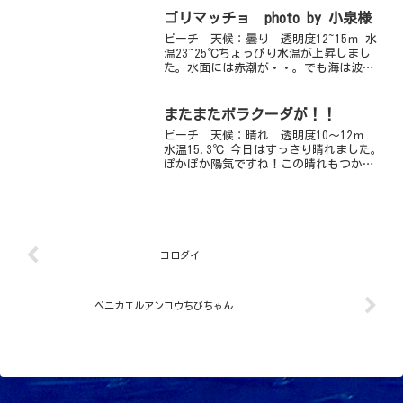
♪海にきてくださ～い！！海の中の花、
今アツイのはウミヒルモの花ですが、こ
ゴリマッチョ photo by 小泉様
ちらもキレイ♪画...
ビーチ 天候：曇り 透明度12~15ｍ 水
温23~25℃ちょっぴり水温が上昇しまし
た。水面には赤潮が・・。でも海は波も
なく落ち着いていますよ。浅場のアケウ
スを見に行きましたがなんと２匹いまし
た。仲良くゴリマッチョになってました
またまたボラクーダが！！
よ♪タツノイト...
ビーチ 天候：晴れ 透明度10～12ｍ
水温15.3℃ 今日はすっきり晴れました。
ぽかぽか陽気ですね！この晴れもつかの
間で明日からまた雨のようです・・・。
海はベタベタですよ～、透明度も良く水
も青いです！！水温も上がってきてノン
グローブでもい...
コロダイ
ベニカエルアンコウちびちゃん