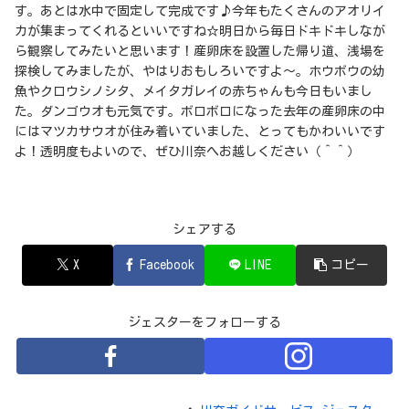
す。あとは水中で固定して完成です♪今年もたくさんのアオリイ
カが集まってくれるといいですね☆明日から毎日ドキドキしなが
ら観察してみたいと思います！産卵床を設置した帰り道、浅場を
探検してみましたが、やはりおもしろいですよ～。ホウボウの幼
魚やクロウシノシタ、メイタガレイの赤ちゃんも今日もいまし
た。ダンゴウオも元気です。ボロボロになった去年の産卵床の中
にはマツカサウオが住み着いていました、とってもかわいいです
よ！透明度もよいので、ぜひ川奈へお越しください（＾＾）
シェアする
X
Facebook
LINE
コピー
ジェスターをフォローする