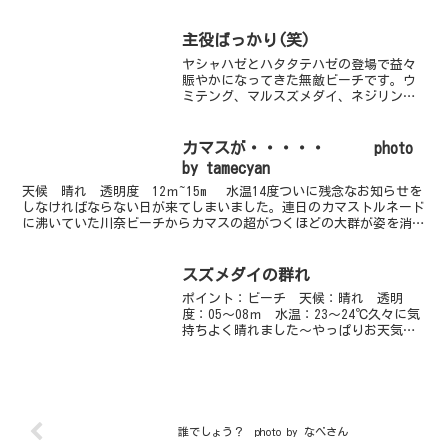
ドチームは３ダイブのリクエストもあり...
主役ばっかり(笑)
ヤシャハゼとハタタテハゼの登場で益々
賑やかになってきた無敵ビーチです。ウ
ミテング、マルスズメダイ、ネジリンボ
ウ、ヒレナガネジリンボウ、ニシキフウ
ライウオなどなど。ワイドももちろん賑
やかです。Photo by もっちゃん
カマスが・・・・・ photo
by tamecyan
天候 晴れ 透明度 12ｍ~15m 水温14度ついに残念なお知らせを
しなければならない日が来てしまいました。連日のカマストルネード
に沸いていた川奈ビーチからカマスの超がつくほどの大群が姿を消し
てしまいました・・・・・ううううううう。透明度...
スズメダイの群れ
ポイント：ビーチ 天候：晴れ 透明
度：05～08ｍ 水温：23～24℃久々に気
持ちよく晴れました～やっぱりお天気よ
いのが一番ですね♪水のほうは濁ってし
まっています（＞＜）ですが、ビーチは
今マクロ生物が豊富ですので、この透明
度でも充分楽しめま...
誰でしょう？ photo by なべさん