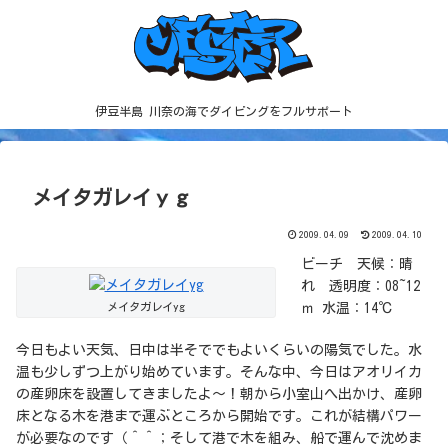
伊豆半島 川奈の海でダイビングをフルサポート
メイタガレイｙｇ
2009.04.09
2009.04.10
ビーチ 天候：晴
れ 透明度：08~12
メイタガレイyg
ｍ 水温：14℃
今日もよい天気、日中は半そででもよいくらいの陽気でした。水
温も少しずつ上がり始めています。そんな中、今日はアオリイカ
の産卵床を設置してきましたよ～！朝から小室山へ出かけ、産卵
床となる木を港まで運ぶところから開始です。これが結構パワー
が必要なのです（＾＾；そして港で木を組み、船で運んで沈めま