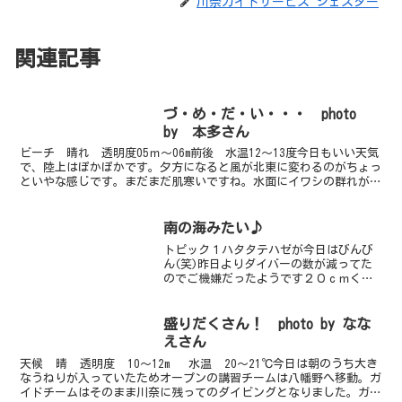
川奈ガイドサービス ジェスター
関連記事
づ・め・だ・い・・・ photo
by 本多さん
ビーチ 晴れ 透明度05ｍ～06m前後 水温12～13度今日もいい天気
で、陸上はぽかぽかです。夕方になると風が北東に変わるのがちょっ
といやな感じです。まだまだ肌寒いですね。水面にイワシの群れが凄
くてエントリーすると顔の前をピョンピョン飛んで...
南の海みたい♪
トピック１ハタタテハゼが今日はびんび
ん(笑)昨日よりダイバーの数が減ってた
のでご機嫌だったようです２０ｃｍくら
いまで寄れました。トピック２ソメワケ
ヤッコもちょこまか動くものの岩の間に
隠れることなく常に視界に入っててくれ
盛りだくさん！ photo by なな
てまーす。ヨスジフエダ...
えさん
天候 晴 透明度 10〜12m 水温 20〜21℃今日は朝のうち大き
なうねりが入っていたためオープンの講習チームは八幡野へ移動。ガ
イドチームはそのまま川奈に残ってのダイビングとなりました。ガイ