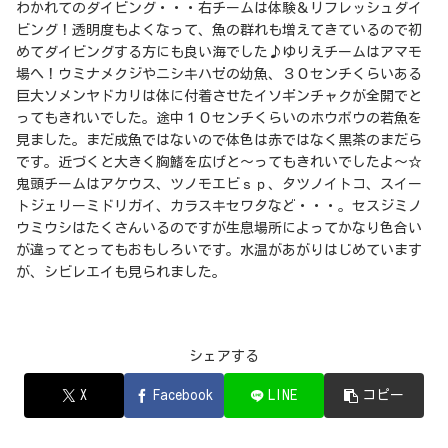
わかれてのダイビング・・・右チームは体験＆リフレッシュダイ
ビング！透明度もよくなって、魚の群れも増えてきているので初
めてダイビングする方にも良い海でした♪ゆりえチームはアマモ
場へ！ウミナメクジやニシキハゼの幼魚、３０センチくらいある
巨大ソメンヤドカリは体に付着させたイソギンチャクが全開でと
ってもきれいでした。途中１０センチくらいのホウボウの若魚を
見ました。まだ成魚ではないので体色は赤ではなく黒茶のまだら
です。近づくと大きく胸鰭を広げと～ってもきれいでしたよ～☆
鬼頭チームはアケウス、ツノモエビｓｐ、タツノイトコ、スイー
トジェリーミドリガイ、カラスキセワタなど・・・。セスジミノ
ウミウシはたくさんいるのですが生息場所によってかなり色合い
が違ってとってもおもしろいです。水温があがりはじめています
が、シビレエイも見られました。
シェアする
X
Facebook
LINE
コピー