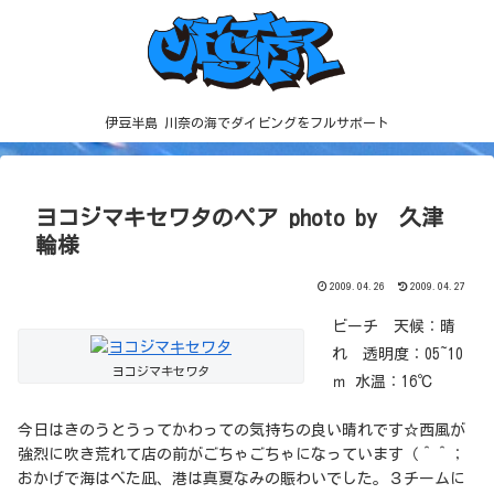
伊豆半島 川奈の海でダイビングをフルサポート
ヨコジマキセワタのペア photo by 久津
輪様
2009.04.26
2009.04.27
ビーチ 天候：晴
れ 透明度：05~10
ヨコジマキセワタ
ｍ 水温：16℃
今日はきのうとうってかわっての気持ちの良い晴れです☆西風が
強烈に吹き荒れて店の前がごちゃごちゃになっています（＾＾；
おかげで海はべた凪、港は真夏なみの賑わいでした。３チームに