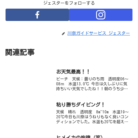
ジェスターをフォローする
川奈ガイドサービス ジェスター
関連記事
お天気最高！！
ビーチ 天候：曇りのち雨 透明度06～
08ｍ 水温13.0℃ 今日は久しぶりに気
持ちいい天気でしたね！！朝のうち少し
風波がありましたがさほど問題なし。こ
のところ今までの透明度がうそのように
綺麗な水に入れ替わり春にごりも終了
粘り勝ちダイビング！
か？と思わせるくら...
天候 晴れ 透明度 8m~10m 水温19～
20℃今日も川奈はうねりもなく良いコン
ディションでした。水温も20℃を超えて
きて、お客様も増えてきています。夏が
近づいてきてますね～。今日の1ダイブ目
は岩地。ホンベラの群れやクロホシイシ
ヒメイカの咆哮（笑）