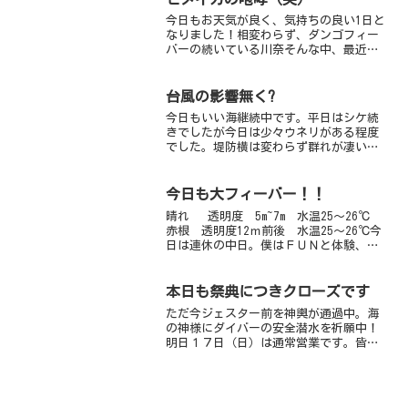
モチの群れ...
今日もお天気が良く、気持ちの良い1日と
なりました！相変わらず、ダンゴフィー
バーの続いている川奈そんな中、最近よ
くある、あるあるネタがありますそれ
は・・・ダンゴウオ「天使の輪」を探し
ていると高確率でヒメイカにも会うとい
台風の影響無く?
うもの今日もダンゴを探し...
今日もいい海継続中です。平日はシケ続
きでしたが今日は少々ウネリがある程度
でした。堤防横は変わらず群れが凄いで
す。ハタタテハゼは場所を少し移動させ
てました。でっかいヨスジフエダイはい
つまで居てくれるのかなー。砂地にポツ
今日も大フィーバー！！
ンとある岩がゴジラにしか...
晴れ 透明度 5m~7m 水温25～26℃
赤根 透明度12ｍ前後 水温25～26℃今
日は連休の中日。僕はＦＵＮと体験、み
ぎさん2ビーチ、鬼頭さん2ボートと大忙
しの1日となりました。まず赤根情報か
ら。今日はいつにも増して魚群が濃かっ
本日も祭典につきクローズです
た。も...
ただ今ジェスター前を神輿が通過中。海
の神様にダイバーの安全潜水を祈願中！
明日１７日（日）は通常営業です。皆様
のお越しをお待ちしております。