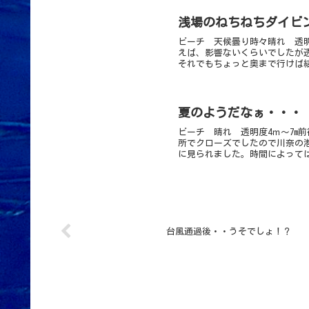
浅場のねちねちダイビング
ビーチ 天候曇り時々晴れ 透明度
えば、影響ないくらいでしたが
それでもちょっと奥まで行けば結
夏のようだなぁ・・・ p
ビーチ 晴れ 透明度4ｍ～7m
所でクローズでしたので川奈の
に見られました。時間によっては
台風通過後・・うそでしょ！？