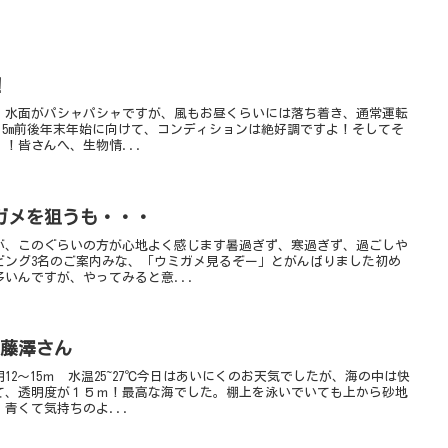
！
、水面がパシャパシャですが、風もお昼くらいには落ち着き、通常運転
m〜15m前後年末年始に向けて、コンディションは絶好調ですよ！そしてそ
！皆さんへ、生物情...
ガメを狙うも・・・
が、このぐらいの方が心地よく感じます暑過ぎず、寒過ぎず、過ごしや
ビング3名のご案内みな、「ウミガメ見るぞー」とがんばりました初め
いんですが、やってみると意...
y 藤澤さん
2～15ｍ 水温25~27℃今日はあいにくのお天気でしたが、海の中は快
て、透明度が１５ｍ！最高な海でした。棚上を泳いでいても上から砂地
青くて気持ちのよ...