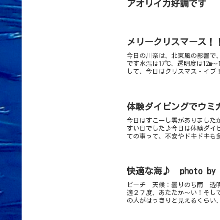
アオリイカ好調です
メリークリスマース！
今日の川奈は、北東風の影響で
です水温は17℃、透明度は12
して、今日はクリスマス・イブ！
体験ダイビングでウミ
今日はすこーし雲がありました
すい日でした♪今日は体験ダイ
ての事って、不安やドキドキも多
快適な海♪ photo b
ビーチ 天候：曇りのち雨 透明1
適２７度、あたたか～い！そし
の人がはっきりと見えるくらい、