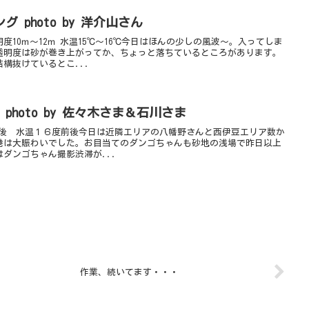
 photo by 洋介山さん
10ｍ～12ｍ 水温15℃～16℃今日はほんの少しの風波～。入ってしま
透明度は砂が巻き上がってか、ちょっと落ちているところがあります。
構抜けているとこ...
hoto by 佐々木さま＆石川さま
前後 水温１６度前後今日は近隣エリアの八幡野さんと西伊豆エリア数か
港は大賑わいでした。お目当てのダンゴちゃんも砂地の浅場で昨日以上
ダンゴちゃん撮影渋滞が...
作業、続いてます・・・