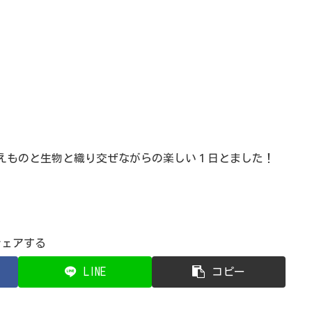
えものと生物と織り交ぜながらの楽しい１日とました！
シェアする
LINE
コピー