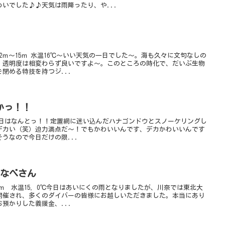
いでした♪♪天気は雨降ったり、や...
2ｍ～15ｍ 水温16℃～いい天気の一日でした～。海も久々に文句なしの
）透明度は相変わらず良いですよ～。このところの時化で、だいぶ生物
閉める特技を持つジ...
かっ！！
m今日はなんとっ！！定置網に迷い込んだハナゴンドウとスノーケリングし
デカい（笑）迫力満点だ～！でもかわいいんです、デカかわいいんです
うなので今日だけの限...
y なべさん
10ｍ 水温15．0℃今日はあいにくの雨となりましたが、川奈では東北大
開催され、多くのダイバーの皆様にお越しいただきました。本当にあり
預かりした義援金、...