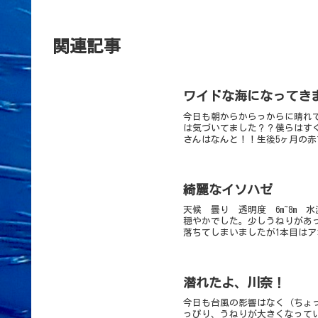
関連記事
ワイドな海になってき
今日も朝からからっからに晴れ
は気づいてました？？僕らはす
さんはなんと！！生後5ヶ月の赤
綺麗なイソハゼ
天候 曇り 透明度 6m~8m 
穏やかでした。少しうねりがあ
落ちてしまいましたが1本目はア
潜れたよ、川奈！
今日も台風の影響はなく（ちょ
っぴり、うねりが大きくなって