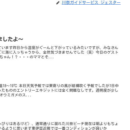
川奈ガイドサービス ジェスター
ましたよ～
ています昨日から湿度がぐーんと下がっているみたいですが、みなさん
ぐに海に入っちゃうから、全然気づきませんでした（笑）今日のゲスト
ちゃん！？・・・のママとそ...
水温18～19℃ 本日天気予報では東寄りの風が結構吹く予報でしたが1日中
ったもののエントリーエキジットには全く問題なしです。透明度が少し
オウミガメのス...
っぴりはあるけど）、通常通りに潜れた川奈ビーチ現在は朝よりもちょ
いるように思います東伊豆近隣では一番コンディションが良いか