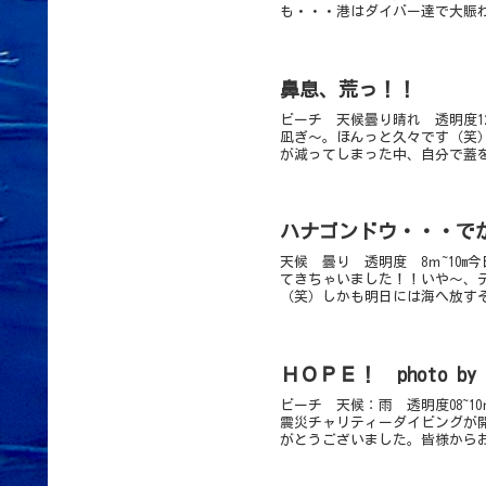
も・・・港はダイバー達で大賑わ
鼻息、荒っ！！
ビーチ 天候曇り晴れ 透明度1
凪ぎ～。ほんっと久々です（笑
が減ってしまった中、自分で蓋を
ハナゴンドウ・・・で
天候 曇り 透明度 8ｍ~10
てきちゃいました！！いや～、
（笑）しかも明日には海へ放すそ
ＨＯＰＥ！ photo b
ビーチ 天候：雨 透明度08~
震災チャリティーダイビングが
がとうございました。皆様からお