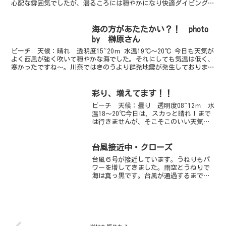
心配な雰囲気でしたが、潜るころには穏やかになり快適ダイビングで
した。砂地では写真のシビレエイがボコボコと。ク...
海の方があたたかい？！ photo
by 榊原さん
ビーチ 天候：晴れ 透明度15~20ｍ 水温19℃～20℃ 今日も天気が
よく西風が強く吹いて穏やかな海でした。それにしても気温は低く、
寒かったですね～。川奈ではきのうより群発地震が発生しておりま
す。心配してメールやお電話をいただいた皆さま、...
彩り、増えてます！！
ビーチ 天候：曇り 透明度08~12ｍ 水
温18～20℃今日は、スカっと晴れ！まで
は行きませんが、そこそこのいい天気♪
アオリも朝から産卵で大忙し！透明度も
よいですよ～！ダンゴ３兄弟、今日もお
尻フリフリ。カエルアンコウちびちゃん
台風接近中・クローズ
もい～っぱい。...
台風６号が接近しています。うねりもパ
ワーを増してきました。雨空とうねりで
海は真っ黒です。台風が通過するまでし
ばらくクローズが続きそうです。皆様も
お気をつけくださいませ。