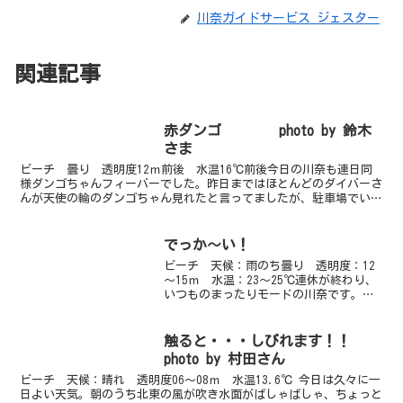
川奈ガイドサービス ジェスター
関連記事
赤ダンゴ photo by 鈴木
さま
ビーチ 曇り 透明度12ｍ前後 水温16℃前後今日の川奈も連日同
様ダンゴちゃんフィーバーでした。昨日まではほとんどのダイバーさ
んが天使の輪のダンゴちゃん見れたと言ってましたが、駐車場でいろ
んなダイバーさんに今日は残念ながら見れなかったとか午...
でっか～い！
ビーチ 天候：雨のち曇り 透明度：12
～15ｍ 水温：23～25℃連休が終わり、
いつものまったりモードの川奈です。フ
ァンダイブでビーチに入ってきました。
天気はあまりよくはなかったのですが、
透明度が最高です！15メートル見えてま
触ると・・・しびれます！！
す！最近あらゆ...
photo by 村田さん
ビーチ 天候：晴れ 透明度06～08ｍ 水温13.6℃ 今日は久々に一
日よい天気。朝のうち北東の風が吹き水面がばしゃばしゃ、ちょっと