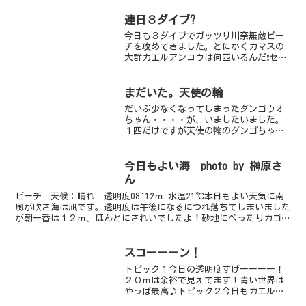
連日３ダイブ?
今日も３ダイブでガッツリ川奈無敵ビー
チを攻めてきました。とにかくカマスの
大群カエルアンコウは何匹いるんだ❗セミ
ホウボウのちびちゃんが可愛すぎカミソ
リウオももはや祭り?
まだいた。天使の輪
だいぶ少なくなってしまったダンゴウオ
ちゃん・・・・が、いましたいました。
１匹だけですが天使の輪のダンゴちゃ
ん。ひきちぎられてしまいそうな海藻の
中で、揺られる葉っぱにじーっと身を寄
せる５ｍｍのダンゴちゃんがなんとも愛
今日もよい海 photo by 榊原さ
らしいです。赤のダンゴは本...
ん
ビーチ 天候：晴れ 透明度08~12ｍ 水温21℃本日もよい天気に南
風が吹き海は凪です。透明度は午後になるにつれ落ちてしまいました
が朝一番は１２ｍ、ほんとにきれいでしたよ！砂地にべったりカゴカ
キダイの群れ。３０匹くらいいるのですが、なぜだか...
スコーーーン！
トピック１今日の透明度すげーーーー！
２０ｍは余裕で見えてます！青い世界は
やっぱ最高♪トピック２今日もカエルア
ンコウが人気者白っぽい個体が可愛らし