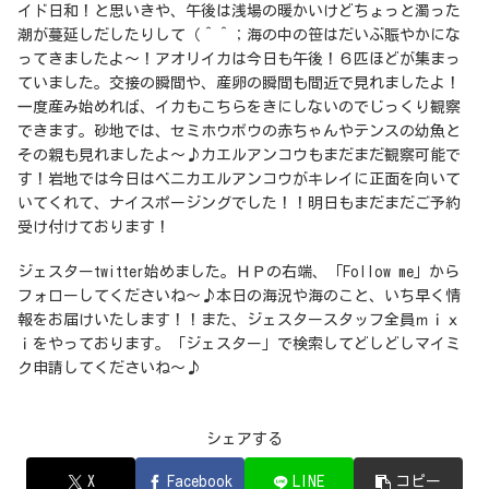
イド日和！と思いきや、午後は浅場の暖かいけどちょっと濁った
潮が蔓延しだしたりして（＾＾；海の中の笹はだいぶ賑やかにな
ってきましたよ～！アオリイカは今日も午後！６匹ほどが集まっ
ていました。交接の瞬間や、産卵の瞬間も間近で見れましたよ！
一度産み始めれば、イカもこちらをきにしないのでじっくり観察
できます。砂地では、セミホウボウの赤ちゃんやテンスの幼魚と
その親も見れましたよ～♪カエルアンコウもまだまだ観察可能で
す！岩地では今日はベニカエルアンコウがキレイに正面を向いて
いてくれて、ナイスポージングでした！！明日もまだまだご予約
受け付けております！
ジェスターtwitter始めました。ＨＰの右端、「Follow me」から
フォローしてくださいね～♪本日の海況や海のこと、いち早く情
報をお届けいたします！！また、ジェスタースタッフ全員ｍｉｘ
ｉをやっております。「ジェスター」で検索してどしどしマイミ
ク申請してくださいね～♪
シェアする
X
Facebook
LINE
コピー