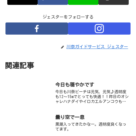
ジェスターをフォローする
川奈ガイドサービス ジェスター
関連記事
今日も穏やかです
今日も川奈ビーチは元気、元気♪透明度
も12〜15mでとっても快適！！昨日のオシ
ャレハナダイやイロカエルアンコウも健
在です♪相変わらずの可愛さにみんなメ
ロメロです♪オシャレハナダイは本来
30〜40mの深場にいる生物なのに、川奈で
曇り空で一息
は、水深3m！...
黒潮入ってきたかなー。透明度良くなっ
てます。