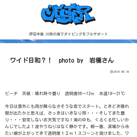
伊豆半島 川奈の海でダイビングをフルサポート
ワイド日和？！ photo by 岩橋さん
2010.06.19
ビーチ 天候：晴れ時々曇り 透明度08～12ｍ 水温19～21℃
今日は意外にも雨が降らなさそうな空でスタート。ときどき晴れ
間が出たかと思えば、さっきはいきなり雨・・・そしてまた曇
り・・・安定しないお天気ですね！海の中も、くるくる忙しいか
んじでしたよ！波やうねりはなく静かです。朝一番、深場から冷
たい潮が上がってきて透明度１２ｍ！スコーンと抜けました、ワ