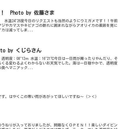
Photo by 佐藤さま
m 水温24~26度今日のリクエストも当然のようにウミガメです！！午前
アジやカマスやキビナゴの群れに囲まれながらアオリイカの産卵を見に
カは減ってしま...
o by くじらさん
明度：08~12ｍ 水温：16~21℃今日は一日雨が降ったりやんだり、そ
るくる変わるよくわからないお天気でした。海は一日穏やかで、透明度
奥へマニアック...
です。はやくこの寒い雨があがってほしいですね～（＞＜）
のうねりが入っておりましたが、問題なくＯＰＥＮ！！楽しいダイビン