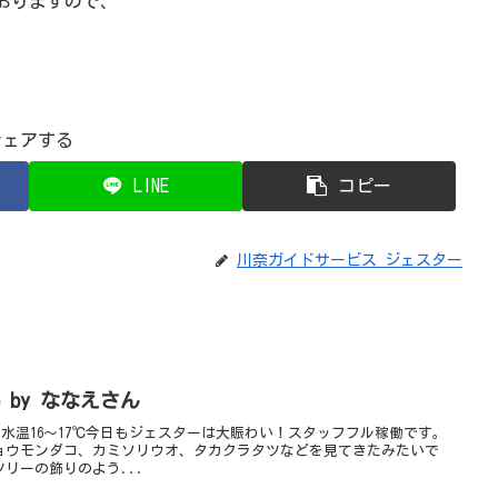
おりますので、
シェアする
LINE
コピー
川奈ガイドサービス ジェスター
 by ななえさん
 水温16～17℃今日もジェスターは大賑わい！スタッフフル稼働です。
ョウモンダコ、カミソリウオ、タカクラタツなどを見てきたみたいで
リーの飾りのよう...