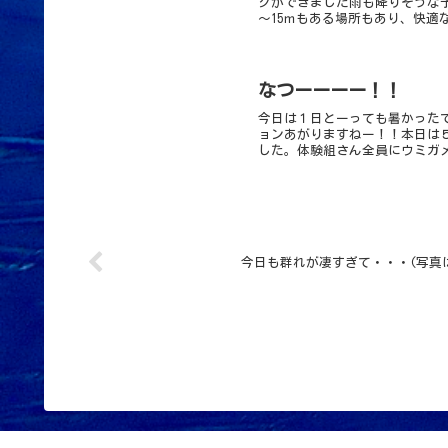
グができました雨も降りそうな
～15ｍもある場所もあり、快適
なつーーーー！！
今日は１日とーっても暑かった
ョンあがりますねー！！本日は
した。体験組さん全員にウミガメ
今日も群れが凄すぎて・・・(写真