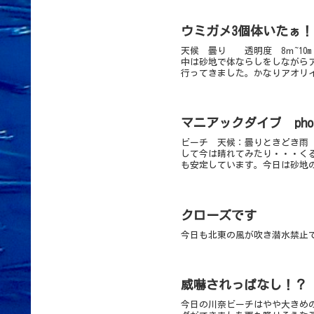
ウミガメ3個体いたぁ！！ 
天候 曇り 透明度 8ｍ~10
中は砂地で体ならしをしながら
行ってきました。かなりアオリイ
マニアックダイブ phot
ビーチ 天候：曇りときどき雨 透
して今は晴れてみたり・・・く
も安定しています。今日は砂地の
クローズです
今日も北東の風が吹き潜水禁止
威嚇されっぱなし！？
今日の川奈ビーチはやや大きめ