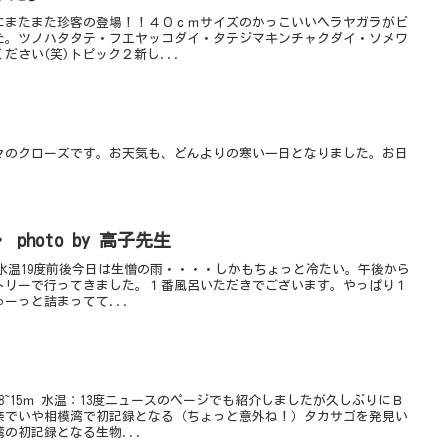
にまたまた珍客の登場！！４０ｃｍサイズのかっこいいヘラヤガラがビ
た。ツノハタタテ・フエヤッコダイ・タテジマキンチャクダイ・ソメワ
ださい(笑)トピック２新し...
々のクローズです。お天気も、どんよりの寒い一日となりました。お日
天気ぐずつくも・・・・ photo by 高子先生
m 水温19度前後今日は生憎の雨・・・・しかもちょっと冷たい。午後から
トリーで行ってきました。１番風呂いただきでございます。やっぱり１
ーっと詰まってて...
8~15ｍ 水温：13度ニュースのページでも紹介しましたが久しぶりにＢ
奈でいや相模湾で初記録となる（ちょっと意外ね！）タカサゴを発見い
の初記録となる生物...