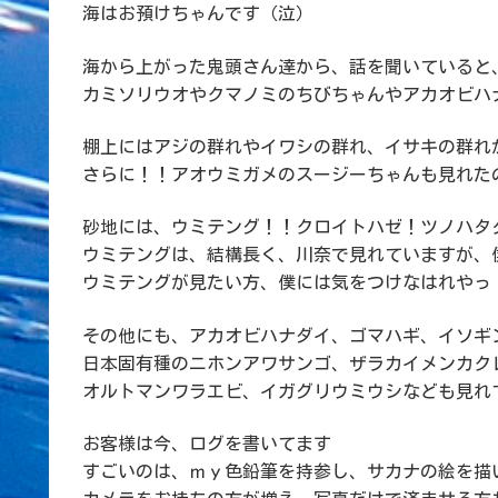
海はお預けちゃんです（泣）
海から上がった鬼頭さん達から、話を聞いていると
カミソリウオやクマノミのちびちゃんやアカオビハ
棚上にはアジの群れやイワシの群れ、イサキの群れ
さらに！！アオウミガメのスージーちゃんも見れた
砂地には、ウミテング！！クロイトハゼ！ツノハタ
ウミテングは、結構長く、川奈で見れていますが、
ウミテングが見たい方、僕には気をつけなはれやっ
その他にも、アカオビハナダイ、ゴマハギ、イソギ
日本固有種のニホンアワサンゴ、ザラカイメンカク
オルトマンワラエビ、イガグリウミウシなども見れ
お客様は今、ログを書いてます
すごいのは、ｍｙ色鉛筆を持参し、サカナの絵を描