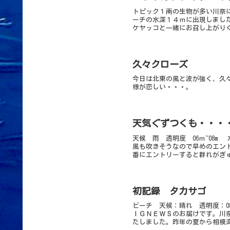
トピック１南の生物が多い川奈
ーチの水深１４ｍに出現しまし
ケヤッコと一緒にお召し上がりく
久々クローズ
今日は北東の風と波が強く、久
様が恋しい・・・。
天候 雨 透明度 06ｍ~08
風も吹きそうなので早めのエン
番にエントリーすると群れがぎゅ
初記録 タカサゴ
ビーチ 天候：晴れ 透明度：0
ＩＧＮＥＷＳのお届けです。川
たしました。昨年の夏から相模湾