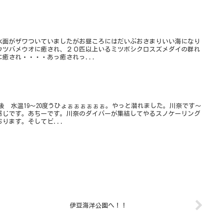
水面がザワついていましたがお昼ころにはだいぶおさまりいい海になり
ウツバメウオに癒され、２０匹以上いるミツボシクロスズメダイの群れ
癒され・・・・あっ癒されっ...
前後 水温19～20度うひょぉぉぉぉぉぉ。やっと潜れました。川奈です～
感じです。あちーです。川奈のダイバーが集結してやるスノケーリング
ります。そしてビ...
伊豆海洋公園へ！！