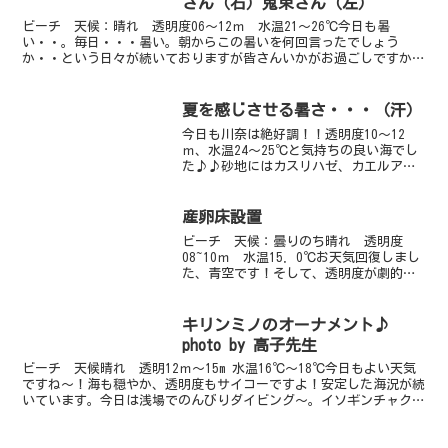
さん（右）鬼束さん（左）
ビーチ 天候：晴れ 透明度06～12ｍ 水温21～26℃今日も暑
い・・。毎日・・・暑い。朝からこの暑いを何回言ったでしょう
か・・という日々が続いておりますが皆さんいかがお過ごしですか？
川奈の海は今日も絶好調です！！ボートでは赤根へＧｏ！！入...
夏を感じさせる暑さ・・・（汗）
今日も川奈は絶好調！！透明度10～12
ｍ、水温24～25℃と気持ちの良い海でし
た♪♪砂地にはカスリハゼ、カエルアン
コウ、タカクラタツなど、今が旬な生物
でいっぱいです♪砂に家を作ってじっと
しているスナダコもかわいいです岩地に
産卵床設置
はグビジンイソギン...
ビーチ 天候：曇りのち晴れ 透明度
08~10ｍ 水温15．0℃お天気回復しまし
た、青空です！そして、透明度が劇的に
回復しました！！8ｍくらい見えますよ～
♪スッキリ！といったかんじです☆今日
は毎年恒例、アオリイカ産卵床の設置を
キリンミノのオーナメント♪
してきました。例...
photo by 高子先生
ビーチ 天候晴れ 透明12ｍ～15m 水温16℃～18℃今日もよい天気
ですね～！海も穏やか、透明度もサイコーですよ！安定した海況が続
いています。今日は浅場でのんびりダイビング～。イソギンチャクに
付く甲殻類が豊富です～。イソギンチャクエビはか...