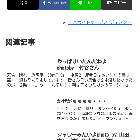
X
Facebook
LINE
コピー
川奈ガイドサービス ジェスター
関連記事
やっぱりいたんだね♪
photoby 竹谷さん
天候 晴れ 透明度 08ｍ~10m 水温2１度今日はあいにくの曇り
空・・海もそよそよしています。皆さん早い集合で２本潜り終わった
のが１２時・・。うーーん早い！！朝はアオウミガメのスージーさん
がいました。午後はガイドロープ沿いにいたそうです...
かぜがぁぁぁぁ・・・
ビーチ 天候：曇り 透明4～10ｍ 水温
23~24℃今日は朝のうちの北東の風が水面
をざわつかせました。オープンウォータ
ーの講習生にはちょっと厳しいコンディ
ションでしたのでゆりえチームは赤沢に
遠征です。ファンダイブチームは８：３
シャワーみたい♪photo by 山田
０エントリー組...