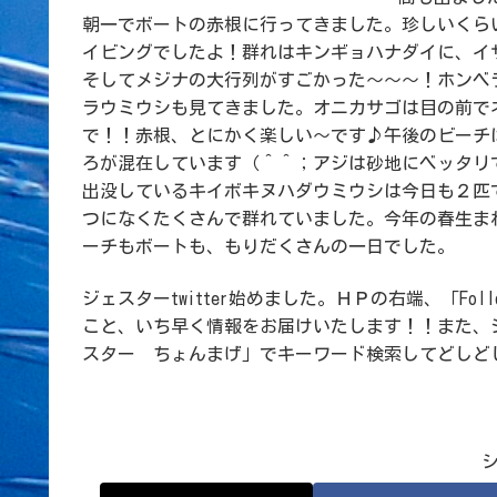
朝一でボートの赤根に行ってきました。珍しいくら
イビングでしたよ！群れはキンギョハナダイに、イ
そしてメジナの大行列がすごかった～～～！ホンベ
ラウミウシも見てきました。オニカサゴは目の前で
で！！赤根、とにかく楽しい～です♪午後のビーチ
ろが混在しています（＾＾；アジは砂地にベッタリ
出没しているキイボキヌハダウミウシは今日も２匹
つになくたくさんで群れていました。今年の春生ま
ーチもボートも、もりだくさんの一日でした。
ジェスターtwitter始めました。ＨＰの右端、「Fo
こと、いち早く情報をお届けいたします！！また、
スター ちょんまげ」でキーワード検索してどしど