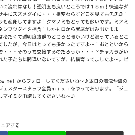
いに流れはなし！透明度も良いところでは１５ｍ！快適なダ
サキにスズメダイに・・・相変わらずどこを見ても魚魚魚！
ラも産卵してますよ！クマノミもとっても多いです。ミアミ
ネンブツダイを捕食！しかも口から尻尾がはみ出たまま
は冷たくて透明度抜群のところと暖かいけど濁っているとこ
でしたが、今日はとっても多かったですよ～！おとといから
で・・・そのうち交接するのだろうか・・・？チャガラがい
れた子たちに間違いないですが、結構育ってましたよ～。ビ
llow me」からフォローしてくださいね～♪本日の海況や海の
ジェスタースタッフ全員ｍｉｘｉをやっております。「ジェ
しマイミク申請してくださいね～♪
シェアする