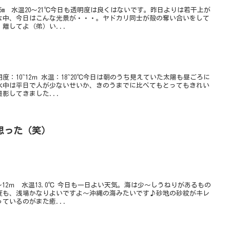
5m 水温20～21℃今日も透明度は良くはないです。昨日よりは若干上が
な中、今日はこんな光景が・・・。ヤドカリ同士が殻の奪い合いをして
離してよ（弟）い...
：10~12ｍ 水温：18~20℃今日は朝のうち見えていた太陽も昼ごろに
水中は平日で人が少ないせいか、きのうまでに比べてもとってもきれい
影してきました...
思った（笑）
12ｍ 水温13.0℃ 今日も一日よい天気。海は少～しうねりがあるもの
度も、浅場かなりよいですよ～沖縄の海みたいです♪砂地の砂紋がキレ
ているのがまた癒...