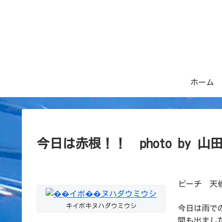
ホーム
今日は赤根！！ photo by 山
ビーチ 天候
キイボキヌハダウミウシ
今日は雨で
間も出まし