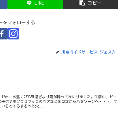
LINE
コピー
ーをフォローする
川奈ガイドサービス ジェスター
～12ｍ 水温：23℃昼過ぎより雨が降ってまいりました。午前中、ビー
の子供やホソウミヤッコのペアなどを見ながらハゼゾーンへ・・・。す
いるとするするっと穴...