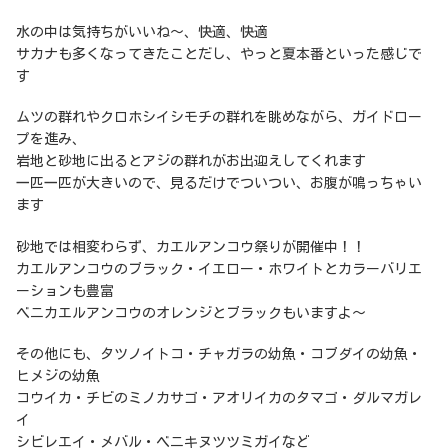
水の中は気持ちがいいね～、快適、快適
サカナも多くなってきたことだし、やっと夏本番といった感じで
す
ムツの群れやクロホシイシモチの群れを眺めながら、ガイドロー
プを進み、
岩地と砂地に出るとアジの群れがお出迎えしてくれます
一匹一匹が大きいので、見るだけでついつい、お腹が鳴っちゃい
ます
砂地では相変わらず、カエルアンコウ祭りが開催中！！
カエルアンコウのブラック・イエロー・ホワイトとカラーバリエ
ーションも豊富
ベニカエルアンコウのオレンジとブラックもいますよ～
その他にも、タツノイトコ・チャガラの幼魚・コブダイの幼魚・
ヒメジの幼魚
コウイカ・チビのミノカサゴ・アオリイカのタマゴ・ダルマガレ
イ
シビレエイ・メバル・ベニキヌツツミガイなど