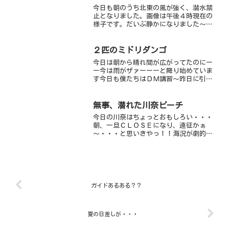
今日も朝のうち北東の風が強く、潜水禁
止となりました。画像は午後４時現在の
様子です。だいぶ静かになりました～。
明日からは３連休ですので、風が吹かな
いといいのですが・・・。
２匹のミドリダンゴ
今日は朝から晴れ間が広がってたのにー
ー今は雨がザァーーーと降り始めていま
す今日も僕たちはＤＭ講習～昨日に引き
続き、あんなことやこんなことをして、
講習生はてんてこまい？？（笑）でも、
いろんなトラブルがあったものの、素早
無事、潜れた川奈ビーチ
く対処できていましたよ♪...
今日の川奈はちょっとおもしろい・・・
朝、一旦ＣＬＯＳＥになり、遠征かぁ
～・・・と思いきやっ！！海況が劇的に
回復し、川奈ＯＰＥＮしました～！！や
ったね！！午前中は、まだ波も落ち着か
ず、パシャパシャしていましたが、午後
は海況も良くなり、安心しま...
ガイドあるある？？
夏の日差しが・・・