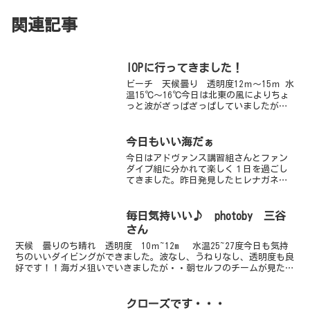
関連記事
IOPに行ってきました！
ビーチ 天候曇り 透明度12ｍ～15ｍ 水
温15℃～16℃今日は北東の風によりちょ
っと波がざっぱざっぱしていましたが、
潜れていましたよ～。明日以降もちょっ
と北東が続きそうで心配です。。。今日
は海洋公園に下見ダイビングに行ってき
今日もいい海だぁ
ました。案内し...
今日はアドヴァンス講習組さんとファン
ダイブ組に分かれて楽しく１日を過ごし
てきました。昨日発見したヒレナガネジ
リンボウですが今日は全く姿をみせてく
れず・・・・なんとなくだけど巣穴がな
くなっっちゃってた感じです。
毎日気持いい♪ photoby 三谷
が・・・・・・・しかーし、そんな...
さん
天候 曇りのち晴れ 透明度 10ｍ~12m 水温25~27度今日も気持
ちのいいダイビングができました。波なし、うねりなし、透明度も良
好です！！海ガメ狙いでいきましたが・・朝セルフのチームが見ただ
けで後は撃沈・・・。今日は機嫌が悪かったよう...
クローズです・・・