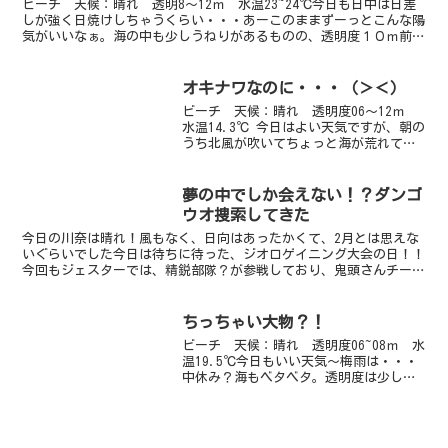
ビーチ 天候：晴れ 透明8～12ｍ 水温23~24℃今日も日中は日差
しが強く日焼けしちゃうくらい・・・あーこのままずーっとこんな陽
気がいいなぁ。海の中も少しうねりがあるものの、透明度１０ｍ前後
とまずまずのコンディションです。エントリーすると...
オキナワなのに・・・（＞＜）
ビーチ 天候：晴れ 透明度06～12ｍ
水温14.3℃ 今日はよい天気ですが、朝の
うち北風が吹いてちょっと海が荒れてお
りました。タイミングを見てエントリ
ー、波の影響で浅いところはかなり白濁
していました。カンナエリアは波の影響
夢の中でしか会えない！？ダンゴ
もなく透明度もバ...
ウオ捜索してきた
今日の川奈は晴れ！風もなく、日向はあったかくて、2月とは思えな
いぐらいでした今日は待ちに待った、ジオロゲイニング大会の日！！
今回もジェスターでは、精鋭部隊？が参戦しており、鬼頭さんチーム
が富戸にいっていますちなみにジェスターは現在、世界ラン...
ちっちゃい大物？！
ビーチ 天候：晴れ 透明度06~08ｍ 水
温19.5℃今日もいい天気～梅雨は・・・
中休み？海もベタベタ。透明度は少し落
ちました。今日はなんと！ビーチにカス
ザメの子供が出たときいて、ダッシュで
見に行きました。隣にフィンを置いてみ
ると大きさがよ...