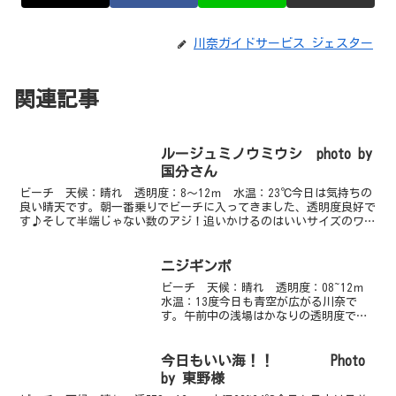
川奈ガイドサービス ジェスター
関連記事
ルージュミノウミウシ photo by
国分さん
ビーチ 天候：晴れ 透明度：8～12ｍ 水温：23℃今日は気持ちの
良い晴天です。朝一番乗りでビーチに入ってきました、透明度良好で
す♪そして半端じゃない数のアジ！追いかけるのはいいサイズのワラ
サです。ミゾレチョウチョウウオやツマジロモンガラな...
ニジギンポ
ビーチ 天候：晴れ 透明度：08~12ｍ
水温：13度今日も青空が広がる川奈で
す。午前中の浅場はかなりの透明度です
が、それ以外は少し濁っていました。そ
れでも10mは十分に見えています☆今日は
オープンウォーター講習で浅場を潜って
今日もいい海！！ Photo
きました。受講...
by 東野様