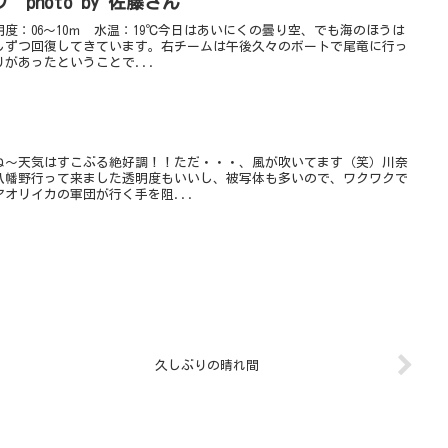
photo by 佐藤さん
度：06～10ｍ 水温：19℃今日はあいにくの曇り空、でも海のほうは
しずつ回復してきています。右チームは午後久々のボートで尾竜に行っ
があったということで...
ね～天気はすこぶる絶好調！！ただ・・・、風が吹いてます（笑）川奈
八幡野行って来ました透明度もいいし、被写体も多いので、ワクワクで
オリイカの軍団が行く手を阻...
久しぶりの晴れ間