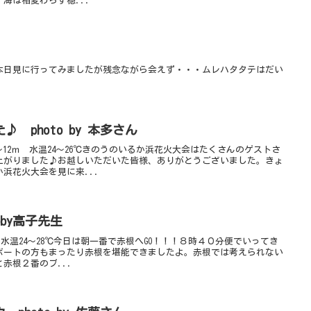
海は相変わらず穏...
本日見に行ってみましたが残念ながら会えず・・・ムレハタタテはだい
 photo by 本多さん
～12ｍ 水温24～26℃きのうのいるか浜花火大会はたくさんのゲストさ
上がりました♪お越しいただいた皆様、ありがとうございました。きょ
浜花火大会を見に来...
oby高子先生
m 水温24～28℃今日は朝一番で赤根へGO！！！８時４０分便でいってき
ボートの方もまったり赤根を堪能できましたよ。赤根では考えられない
赤根２番のブ...