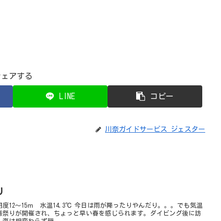
シェアする
LINE
コピー
川奈ガイドサービス ジェスター
り
12～15ｍ 水温14.3℃ 今日は雨が降ったりやんだり。。。でも気温
梅祭りが開催され、ちょっと早い春を感じられます。ダイビング後に訪