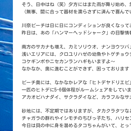
そう、日中はね（笑）夕方にはまた雨が降り始め、
（無事、間に合って器材を濡らさずに済んで喜んで
川奈ビーチは日に日にコンディションが良くなって
昨日は、あの「ハンマーヘッドシャーク」の目撃情
南方のサカナも増え、カミソリウオ、ナンヨウツバ
浅いエリアには、クロユリハゼの幼魚やトゲチョウ
コケギンポやニセカンランハギもいますよ～
なかなか、奥に進むことができず、困っております
ビーチ奥には、なかなかレアな「ヒトデヤドリエビ
一匹のヒトデに5-6個体程がルームシェアをしてい
アカオビハナダイ、サクラダイなど、カラフルなサ
砂地には、不定期ではありますが、タカクラタツな
チャガラの群れやイシモチのちびっ子たち、ハリセ
今日は貝の中に身を潜めるタコちゃんがいて、とっ