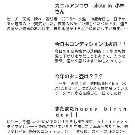
カエルアンコウ photo by 小林
さん
ビーチ 天候：晴れ 透明度：08~15ｍ 水温：18度今日も一日ぽか
ぽか陽気のいい天気でした。西風のおかげで海もべたべたです。連日
の温かい陽気のおかげで、また水温が１８度台に復活しています、あ
たたかいです！今日の透明度はすばらしかったです！...
今日もコンディションは抜群！！
今日の川奈も抜群の透明度！！水温も気
温も下がり始めたこともあって、入った
瞬間、温かく感じます生物もとっても多
くて、楽しい海です♪砂地には、ニシキ
フウライウオのペア＆カミソリウオいっ
ぱい！！チビのイロカエルアンコウも大
今年のタコ壺は？？？
人気です！ネジリンボウや...
ビーチ 天候：雨 透明度04～15ｍ 水
温17.0℃ 今日はどんより雨が降っていま
す。久々に寒さを感じる一日でしたね
～。海は静かです。きのうから透明度が
落ちてしまった海・・・やはり浅場はき
のうと変わらずですが少し奥へ行くと透
またまたｈａｐｐｙ ｂｉｒｔｈ
明度１５ｍの潮が...
ｄａｙ！！
いやー、今週は本当にめでたい！今日もまたまた、ｂｉｒｔｈｄａｙ
ダイブ楽しい一日を過ごさせていただきました♪海況もおだやか、透
明度12-15ｍ絶好のコンディション！！さらに、ガイドの目のコンデ