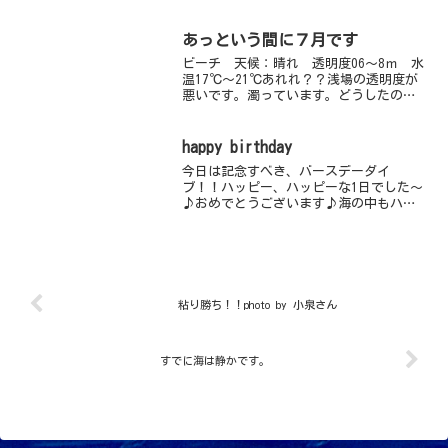
ィションもかなり良好～きれいなウミウシや謎のスケル...
あっという間に７月です
ビーチ 天候：晴れ 透明度06～8ｍ 水
温17℃～21℃あれれ？？浅場の透明度が
悪いです。濁っています。どうしたのか
なぁ？ガイドロープ降りると８ｍ前後見
えますが若干落ちてますね。しかし水温
は暖かいですよ。また冷たい潮が入って
happy birthday
きて透明度が回復...
今日は記念すべき、バースデーダイ
ブ！！ハッピー、ハッピーな1日でした～
♪おめでとうございます♪海の中もハッ
ピー、ハッピー！！マトウダイをはじ
め、キャラメルウミウシ、コモンウミウ
シなど人気の高い生物がずらりっ！ツノ
ガニやコケギンポ、サラサウミ...
粘り勝ち！！photo by 小泉さん
すでに海は静かです。