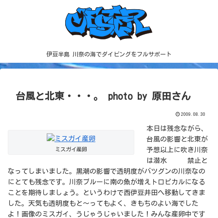
伊豆半島 川奈の海でダイビングをフルサポート
台風と北東・・・。 photo by 原田さん
2009.08.30
本日は残念ながら、
台風の影響と北東が
ミスガイ産卵
予想以上に吹き川奈
は潜水 禁止と
なってしまいました。黒潮の影響で透明度がバツグンの川奈なの
にとても残念です。川奈ブルーに南の魚が増えトロピカルになる
ことを期待しましょう。というわけで西伊豆井田へ移動してきま
した。天気も透明度もと～ってもよく、きもちのよい海でした
よ！画像のミスガイ、うじゃうじゃいました！みんな産卵中です