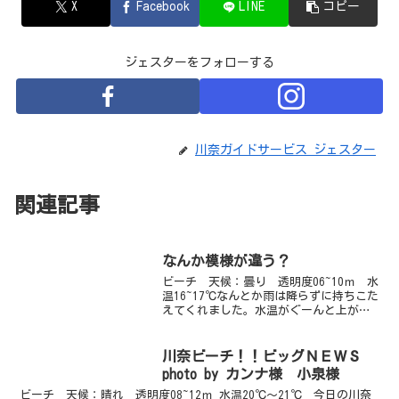
X
Facebook
LINE
コピー
ジェスターをフォローする
川奈ガイドサービス ジェスター
関連記事
なんか模様が違う？
ビーチ 天候：曇り 透明度06~10ｍ 水
温16~17℃なんとか雨は降らずに持ちこた
えてくれました。水温がぐーんと上がっ
た感じがします。ダンゴウオがフィーバ
ーしている最中ですがやっぱりウミウシ
が気になって仕方ありません。ハナミド
川奈ビーチ！！ビッグＮＥＷＳ
リガイがめっ...
photo by カンナ様 小泉様
ビーチ 天候：晴れ 透明度08~12ｍ 水温20℃～21℃ 今日の川奈