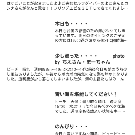
はすごいことが起きましたよ♪ご夫婦セルフダイバーのよこさん＆カ
ンナさんがなんと驚き！！フリソデエビをＧＥＴしてきてくれまし
た。２年ぶりではないでしょうか？川奈にＴＯＰアイ...
本日も・・・・
本日も台風の影響のため海がシケてしま
っています。明日のダイビングのご予定
の方には19:00過ぎ頃から個別に随時海況
をお伝えして参りますので連絡をお待ち
くださるか、こちらのwebページにてご確
認くださいませ。
少し濁った・・・・ photo
by ちえさん・まーちゃん
ビーチ 晴れ 透明度8ｍ～10ｍ水温13～14℃前後今日も朝のうち少
し風波ありましたが、午後からポカポカ陽気になり海も静かになりま
した。透明度が少し落ちてしまいましたが、海の主役たちはみーんな
元気に今日もフォトジェニック！！ダンゴちゃんは中...
青い海を堪能してください！
ビーチ 天候：曇り時々晴れ 透明度
15~20 水温17.9℃今日もベタベタな海
でした。透明度も依然よい状態をキープ
していますよ！水が青いのでもちろんワ
イドもオススメですが、棚奥のアジ玉が
すごいですよ！いままでどこに行ってた
のんびり・・・
んだか・・・ってく...
今日も寒いですね～西風、ビュービュー