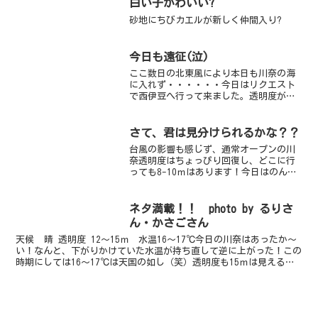
の群れ、クロホシフエダイの群れなどな
白い子かわいい?
どを横目にコケギンポ...
砂地にちびカエルが新しく仲間入り?
今日も遠征(泣)
ここ数日の北東風により本日も川奈の海
に入れず・・・・・・今日はリクエスト
で西伊豆へ行って来ました。透明度がそ
こそこいいという情報が入ったので静浦
です。ここはミドリエダサンゴが生息し
ていて南からの訪問者トノサマダイがい
さて、君は見分けられるかな？？
っぱいいます。エントリー...
台風の影響も感じず、通常オープンの川
奈透明度はちょっぴり回復し、どこに行
っても8-10ｍはあります！今日はのんび
り、岩地のサカナの群れをメインに潜っ
てきたつもりなんですが・・・こういう
時に限って出てくるウミガメたち 笑
ネタ満載！！ photo by るりさ
しかもななななんと！...
ん・かさごさん
天候 晴 透明度 12～15ｍ 水温16～17℃今日の川奈はあったか～
い！なんと、下がりかけていた水温が持ち直して逆に上がった！この
時期にしては16～17℃は天国の如し（笑）透明度も15ｍは見える。
良い海でした。生物情報も盛りだくさんです...