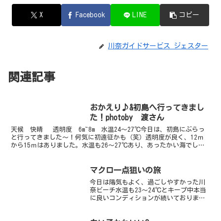
X
Facebook
LINE
コピー
川奈ガイドサービス ジェスター
関連記事
おかえり♪&初島へ行ってきまし
た！photoby 渡さん
天候 快晴 透明度 6m~8m 水温24～27℃今日は、初島にぶらっ
と行ってきました～！何気に初遠征かも（笑）透明度が良く、12ｍ
から15ｍはありました。水温も26～27℃あり、あったかい海でし
た。生物はアオリイカの大群が見れた～。川奈で...
マクロ一点狙いの旅
今日は陽気もよく、過ごしやすかった川
奈ビーチ水温も23～24℃とキープ中本当
に良いコンディションが続いております
今日はマクロ生物一点狙い！行く手を阻
むクロホシイシモチの群れ、スズメダイ