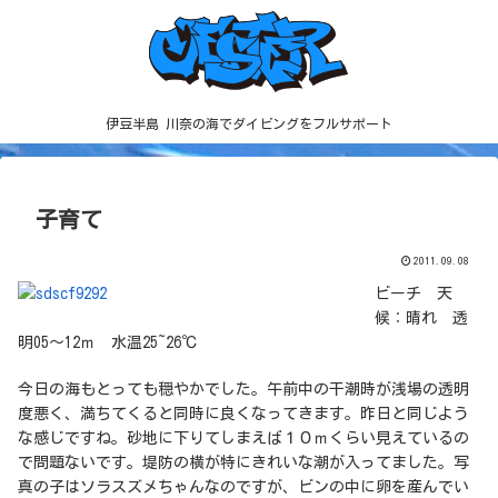
伊豆半島 川奈の海でダイビングをフルサポート
子育て
2011.09.08
ビーチ 天
候：晴れ 透
明05～12ｍ 水温25~26℃
今日の海もとっても穏やかでした。午前中の干潮時が浅場の透明
度悪く、満ちてくると同時に良くなってきます。昨日と同じよう
な感じですね。砂地に下りてしまえば１０ｍくらい見えているの
で問題ないです。堤防の横が特にきれいな潮が入ってました。写
真の子はソラスズメちゃんなのですが、ビンの中に卵を産んでい