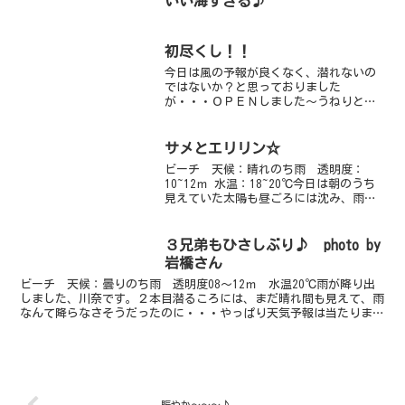
いい海すぎる♪
フォンのハウジ...
初尽くし！！
今日は風の予報が良くなく、潜れないの
ではないか？と思っておりました
が・・・ＯＰＥＮしました～うねりと風
の影響もあり、ちょっぴり荒れていまし
たが、ＯＰＥＮしてほっと一安心♪ここ
最近荒れ模様の川奈・・・中もにごに
サメとエリリン☆
ご？なのかな～っと思っていました...
ビーチ 天候：晴れのち雨 透明度：
10~12ｍ 水温：18~20℃今日は朝のうち
見えていた太陽も昼ごろには沈み、雨が
降り出しました。水中は平日で人が少な
いせいか、きのうまでに比べてもとって
もきれいです♪ビーチでのんびりマクロ
３兄弟もひさしぶり♪ photo by
撮影してきました...
岩橋さん
ビーチ 天候：曇りのち雨 透明度08～12ｍ 水温20℃雨が降り出
しました、川奈です。２本目潜るころには、まだ晴れ間も見えて、雨
なんて降らなさそうだったのに・・・やっぱり天気予報は当たります
ね！うねりもだいぶなくなってきました～それでもまだ...
賑やか～～～♪