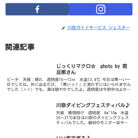
川奈ガイドサービス ジェスター
関連記事
じっくりマクロ☆ photo by 若
旦那さん
ビーチ 天候：晴れ 透明度10～12ｍ 水温13.4℃ 今日は寒～い一
日でしたね。外に出るたび、「寒いっ！」と言わずにはいられません
でした（＞＜）でも、海は穏やかでしたよ。透明度は午前中はよかっ
たのですが、午後になり浮遊物がかなり増えました...
川奈ダイビングフェスティバル♪
天候 梅雨明け 透明度 8m~10m 水温
20～21℃本日は川奈のダイビングフェス
ティバルでした。器材のモニター会やビ
ーチクリンナップなどがあり、大変盛り
上がりましたよ！！水中で話せるトラン
シーバーやカメラ・ライト・器材・アイ