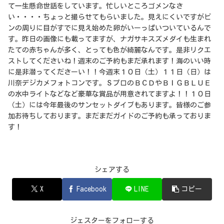
て一生懸命世話をしています。忙しいところゴメンなさ
い・・・・ちょっと撮らせてもらいました。見えにくいですがビ
ンの周りに目がすでに見え始めた卵がいーっぱいついているんで
す。昨日の画像にも載ってますが、ナガサキスズメダイも生まれ
たての赤ちゃんが多く、とっても色が綺麗なんです。是非リクエ
ストしてくださいね！週末のご予約もまだ承れます！海のいい時
に是非潜ってくださーい！！
今週末１０日（土）１１日（日）は
川奈デジカメフォトコンです。ＳプロのＢＣＤやＢＩＧＢＬＵＥ
の水中ライトなどなど豪華な賞品が用意されてますよ！！１０日
（土）には今年最後のサンセットダイブもあります。皆様のご参
加お待ちしております。まだまだガイドのご予約も承っておりま
す！
シェアする
X
Facebook
LINE
コピー
ジェスターをフォローする