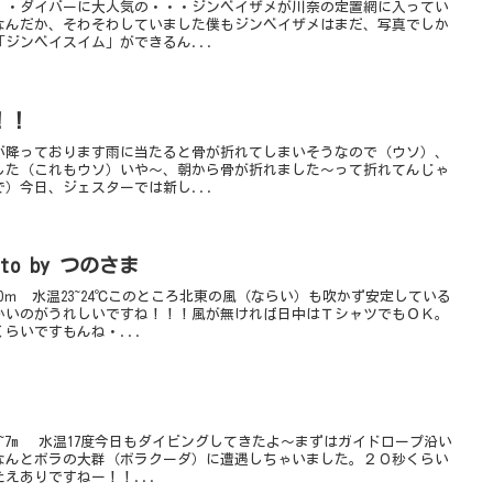
・・ダイバーに大人気の・・・ジンベイザメが川奈の定置網に入ってい
なんだか、そわそわしていました僕もジンベイザメはまだ、写真でしか
ジンベイスイム」ができるん...
！！
が降っております雨に当たると骨が折れてしまいそうなので（ウソ）、
した（これもウソ）いや～、朝から骨が折れました～って折れてんじゃ
）今日、ジェスターでは新し...
by つのさま
0ｍ 水温23~24℃このところ北東の風（ならい）も吹かず安定している
かいのがうれしいですね！！！風が無ければ日中はＴシャツでもＯＫ。
らいですもんね・...
~7m 水温17度今日もダイビングしてきたよ～まずはガイドロープ沿い
なんとボラの大群（ボラクーダ）に遭遇しちゃいました。２０秒くらい
えありですねー！！...