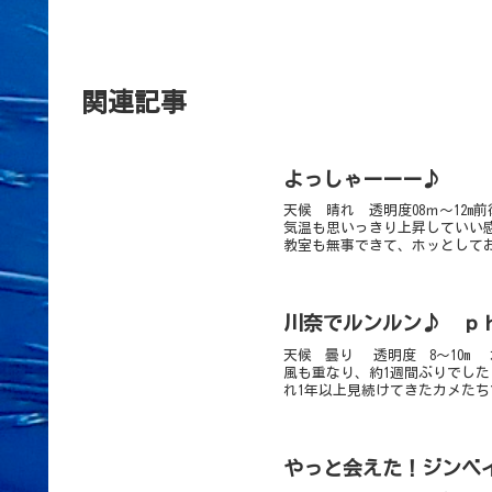
関連記事
よっしゃーーー♪
天候 晴れ 透明度08ｍ～12m
気温も思いっきり上昇していい
教室も無事できて、ホッとしてお
川奈でルンルン♪ ｐ
天候 曇り 透明度 8〜10m
風も重なり、約1週間ぶりでし
れ1年以上見続けてきたカメたちで
やっと会えた！ジンベ