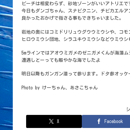
ビーチは相変わらず、砂地ゾーンがいいアトリエで
今日もダンゴちゃん、スナビクニン、チビカエルア
良かったおかげで指さる事もできちゃいました。
岩地の奥にはコミドリリュウグウウミウシや、コモ
ヒロウミウシ団地、シラユキウミウシなどウミウシ
5mラインではアオウミガメのゼニガメくんが海藻
遭遇しとーっても賑やかな海でしたよ
明日以降もガンガン潜って参ります。ドタ参オッケー
Photo by けーちゃん、あさこちゃん
X
Facebook