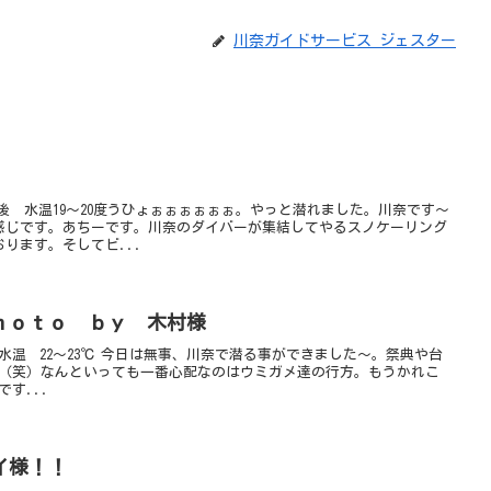
川奈ガイドサービス ジェスター
前後 水温19～20度うひょぉぉぉぉぉぉ。やっと潜れました。川奈です～
感じです。あちーです。川奈のダイバーが集結してやるスノケーリング
ります。そしてビ...
ｈｏｔｏ ｂｙ 木村様
 水温 22〜23℃ 今日は無事、川奈で潜る事ができました～。祭典や台
た（笑）なんといっても一番心配なのはウミガメ達の行方。もうかれこ
す...
イ様！！