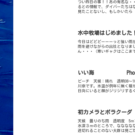
つい昨日の事！！あの有名な・
るとの情報で、ダイバーたちは
見たことないし、もしかいたら「
水中牧場はじめました
今日はどどどーーーっと強い雨
雨を避けながらの出社となりま
ん・・・（寒いギャクはここまで
いい海 Photo 
ビーチ 天候：晴れ 透明08～1
川奈です。水温が例年に無く暖
日向にいると顔がジリジリするく
初カメラとボラクーダ
天候 曇りのち雨 透明度 5ｍ
水深３ｍのところで、なななな
途切れることのない大群は見ごた