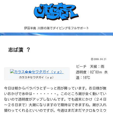
伊豆半島 川奈の海でダイビングをフルサポート
志ば漬 ？
2009.04.21
ビーチ 天候：雨
透明度：02~03ｍ 水
カラスキセワタガイ（ｙｇ）
温：16℃
今日は朝からパラパラとずーっと雨が降っています。お日様が無
いおかげで水中は・・・・・・・。このところ潮が全く動いてい
ないので透明度がアップしないんです。でも週末にかけ（２４日
～２６日まで）大潮になりますので期待はできますね。潮が入れ
替わってくれるといいのですが。今週はまだまだマクロ＆ウミウ