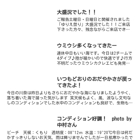
大盛況でした！！
ご報告土曜日・日曜日と開催されました
「ゆりえ祭り」大盛況でした！！ご来店
下さった方々、残念ながらご来店できな
かった方々も誠にありがとうございまし
た楽しい、楽しい2日間でしたまた、ゆり
えさんが帰ってきたときには、暖かくお
ウミウシ多くなってきたー
迎えくださいませｂｙす...
連休中日もいい海です。今日は2チームで
4ダイブ♪陸が暖かいので快適です♪行方
不明だったウミウシカクレエビも発見さ
れ、新たな個体も出没アプリシアニグロ
キンクタは2-30個体はいるんじゃね？っ
てくらいそこら中に湧いてます（笑）地
いつもどおりのおだやかさが戻っ
味なウミウシです...
てきたよ！
今日の川奈は昨日よりもさらにおだやかな海になりましたようやく、
落ち着いた海で潜った気がします 笑天候もよく、風、波なし文句な
しのコンディションでした水中のコンディションも良好で、生物も豊
富です！人気な生物は、安定のネジリンボウ＆ヒレナガネジ...
コンディション好調！ photo by
中村さん
ビーチ 天候：くもり 透明度：08~12ｍ 水温：19~20℃今日は何だ
かすっきりしないお天気、雨は降りませんでしたが一日肌寒かったで