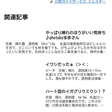
川奈ガイドサービス ジェスター
関連記事
やっぱり晴れのほうがいい気持ち
♪photoby本多さん
天候 晴れ曇 透明度 08ｍ~10m 水温20度前後昨日はどしゃぶり
すぎて、どこにいても何を着てても、びちょびょでしたが今日はすか
っといい天気です。日向ぼっこしながらご飯を食べると、背中が暑
い・・・。でも気持ちいい♪海ではニシキフウライウ...
イワシだったぁ（＞＜；
ビーチ 天候：晴れ 透明度10～15ｍ
水温14.3℃ 今日もぽかぽか陽気の一日で
した。海も穏やかです。透明度は浅場は
浮遊物が少し多め、奥に行けば抜けてい
ます。港の船着き場を歩いていたら水面
に変わった魚を発見！！背中が白っぽく
ハート型のイガグリウミウシ！？
メタリックで独...
天候 晴れ 透明度 6m~8m 水温22～
23℃今日は連休最終日です。この３日
間、川奈は天候と海洋状況に恵まれ、穏
やかで気持ちの良いコンディションでし