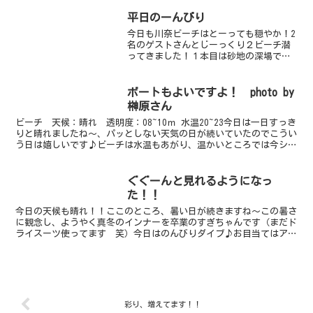
た。そして今日も暑い・・・（泣）そん
な日はダイビングだぁ～っと言うこと
平日のーんびり
で、早速出発～。今日...
今日も川奈ビーチはとーっても穏やか！2
名のゲストさんとじーっくり２ビーチ潜
ってきました！１本目は砂地の深場でツ
ノザヤとミズタマウミウシを探しに行く
も敢えなく撃沈・・・マトウダイに救っ
てもらった感じです。川奈の２０ｍオー
ボートもよいですよ！ photo by
バーのエリアは遠いので...
榊原さん
ビーチ 天候：晴れ 透明度：08~10ｍ 水温20~23今日は一日すっき
りと晴れましたね～、パッとしない天気の日が続いていたのでこうい
う日は嬉しいです♪ビーチは水温もあがり、温かいところでは今シー
ズン初の２３度！もうウエットスーツでも大丈夫...
ぐぐーんと見れるようになっ
た！！
今日の天候も晴れ！！ここのところ、暑い日が続きますね～この暑さ
に観念し、ようやく真冬のインナーを卒業のすぎちゃんです（まだド
ライスーツ使ってます 笑）今日はのんびりダイブ♪お目当てはアオ
リイカの産卵ですここのところ、イカはいるかもしれないが...
彩り、増えてます！！