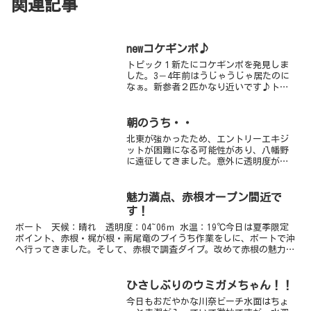
関連記事
newコケギンポ♪
トピック１新たにコケギンポを発見しま
した。3－4年前はうじゃうじゃ居たのに
なぁ。新参者２匹かなり近いです♪トピ
ック２ダルマオコゼ姿良く見かけるよう
になりました水温が１６℃台だと冬の生
物には暖かすぎるんですかね？トピック
朝のうち・・
３クリアクリーナーシュ...
北東が強かったため、エントリーエキジ
ットが困難になる可能性があり、八幡野
に遠征してきました。意外に透明度が綺
麗でびっくりしました。午後にはまった
くフラットすぎる・・・べタ凪すぎる海
に戻りました。明日は川奈で大丈夫でし
魅力満点、赤根オープン間近で
ょう♪
す！
ボート 天候：晴れ 透明度：04~06ｍ 水温：19℃今日は夏季限定
ポイント、赤根・梶が根・南尾竜のブイうち作業をしに、ボートで沖
へ行ってきました。そして、赤根で調査ダイブ。改めて赤根の魅力を
堪能してきましたよ～☆平均透明度は08~12ｍく...
ひさしぶりのウミガメちゃん！！
今日もおだやかな川奈ビーチ水面はちょ