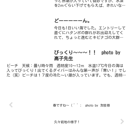
っと赤潮が入っていて微妙ですが、水深
を2ｍぐらい下げてもらえば、きれいな海
が広がっているそんなコンディションで
した今日は潜り開始時にキノコ岩付近で
ウミガメちゃんに遭遇しましたひさしぶ
どーーーーーん。
りにエントリー口に近い...
今日も1日いい海でした。エントリーして
直ぐにハタンポの群れがお出迎えしてく
れて、ちょっと進むとキビナゴの大群に
囲まれ、群れもまだまだ楽しめる海で
す。カミソリウオとニシキフウライウオ
がウォンテッド！周りを探したけど見つ
びっくり～～～！！ photo by
からず・・・今日はサラサ...
高子先生
ビーチ 天候：曇り時々雨 透明度10～12ｍ 水温17℃今日の海は
入ってびっくり！出てくるダイバーはみんな第一声が「寒い！」でし
た（笑）ビーチは１７度の冷た～い潮が入っています。でも、透明度
は良いです！！セミホウボウｙｇやザラカイメンカクレ...
春ですね～（＾＾； photo by 友枝様
久々岩地の様子！