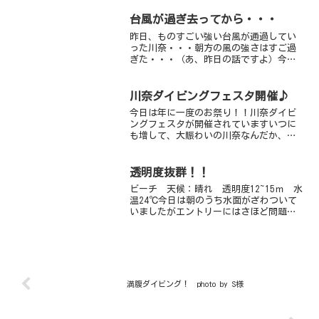
れてダンゴアタック果敢にせめてくれた
ご褒美となったようです！先週見つけた
台風が過ぎ去ってから・・・
ベニカエルアンコウがちょ...
昨日、ものすごい強い台風が通過してい
った川奈・・・朝方の風の強さはすご過
ぎた・・・（あ、昨日の話ですよ）今
日、朝一で川奈ビーチを見に行った
ら・・・あれ？そんな荒れてもないなぁ
～風が荒れる方向とは逆に吹いてくれた
川奈ダイビングフェスタ開催♪
おかげもあり、ビーチはＯＰＥＮ...
今日は年に一度のお祭り！！川奈ダイビ
ングフェスタが開催されていますいつに
も増して、大賑わいの川奈なんだか、こ
れだけのダイバーさんたちが集まると僕
らもウキウキしちゃいますジェスターも
たくさんのゲストさんが遊びに来てくれ
透明度抜群！！
ました♪1本目は水中清掃...
ビーチ 天候：晴れ 透明度12~15ｍ 水
温24℃今日は朝のうち水面がざわついて
いましたがエントリーにはさほど問題あ
りませんでした。透明度も抜群ですよ♪
砂地ではネジ・ヒレネジも出てきてます
し、コウガイメナガガザミもみれまし
た。サクラダイのメ...
満腹ダイビング！ photo by S様