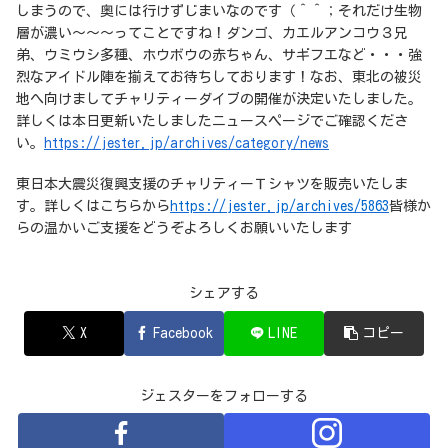
しまうので、奥には行けずじまいなのです（＾＾；それだけ生物
層が濃い～～～ってことですね！ダンゴ、カエルアンコウ３兄
弟、ウミウシ多種、ホウボウの赤ちゃん、サギフエなど・・・強
烈なアイドル陣を揃えてお待ちしております！なお、東北の被災
地へ向けましてチャリティーダイブの開催が決定いたしました。
詳しくは本日更新いたしましたニュースページでご確認くださ
い。
https://jester.jp/archives/category/news
東日本大震災復興支援のチャリティーＴシャツを販売いたしま
す。詳しくはこちらから
https://jester.jp/archives/5863
皆様か
らの温かいご支援をどうぞよろしくお願いいたします
シェアする
X
Facebook
LINE
コピー
ジェスターをフォローする