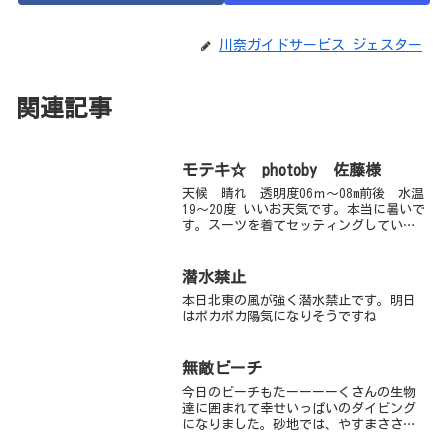
川奈ガイドサービス ジェスター
関連記事
モテキ☆ photoby 佐藤様
天候 晴れ 透明度06ｍ～08m前後 水温
19～20度 いいお天気です。本当に暑いで
す。スーツを着てセッティングしている
だけで、大量の汗がでます・・・。早く
海に入りたい・・・そういう気分にさせ
てくれます。もう殆どがウエットスーツ
潜水禁止
ダイバーです...
本日北東の風が強く潜水禁止です。明日
はポカポカ陽気になりそうですね
無敵ビーチ
今日のビーチもたーーーーくさんの生物
達に囲まれて幸せいっぱいのダイビング
になりました。砂地では、やすまささん
が新しいウミテングのペアを発見してく