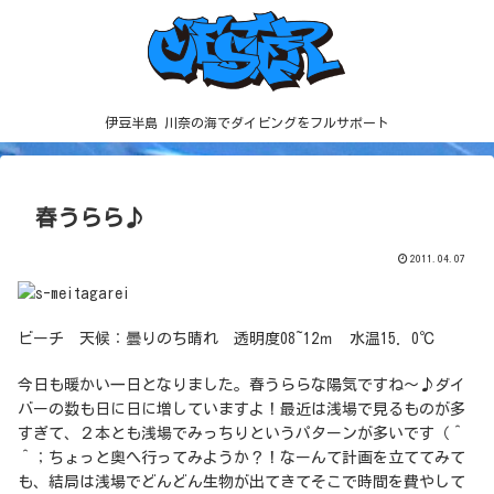
伊豆半島 川奈の海でダイビングをフルサポート
春うらら♪
2011.04.07
ビーチ 天候：曇りのち晴れ 透明度08~12ｍ 水温15．0℃
今日も暖かい一日となりました。春うららな陽気ですね～♪ダイ
バーの数も日に日に増していますよ！最近は浅場で見るものが多
すぎて、２本とも浅場でみっちりというパターンが多いです（＾
＾；ちょっと奥へ行ってみようか？！なーんて計画を立ててみて
も、結局は浅場でどんどん生物が出てきてそこで時間を費やして