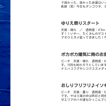
で良かった、良かった赤潮はい
軌跡（笑）今日もダンゴウオ、ダ
ゆりえ祭りスタート
天候：晴れ ／ 透明度：4~5
す！！いや～、たくさんのゲス
アオウミガメ狙ってきました！今
ポカポカ陽気に南のお
ビーチ 天候：晴れ 透明度：8
す。10月も終わろうとしてい
ナミハコフグやシコクスズメダイ
おしりフリフリ♪イソ
ビーチ 天候：曇り 透明度：5
です。やはり海の中は昨日と同
ゼエリアのハゼ達もひっこんでし