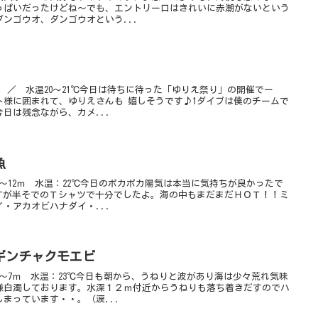
っぱいだったけどね～でも、エントリー口はきれいに赤潮がないという
ンゴウオ、ダンゴウオという...
ｍ ／ 水温20～21℃今日は待ちに待った「ゆりえ祭り」の開催でー
ト様に囲まれて、ゆりえさんも 嬉しそうです♪1ダイブは僕のチームで
日は残念ながら、カメ...
魚
～12ｍ 水温：22℃今日のポカポカ陽気は本当に気持ちが良かったで
ますが半そでのＴシャツで十分でしたよ。海の中もまだまだＨＯＴ！！ミ
・アカオビハナダイ・...
ギンチャクモエビ
～7ｍ 水温：23℃今日も朝から、うねりと波があり海は少々荒れ気味
様白濁しております。水深１２ｍ付近からうねりも落ち着きだすのでハ
まっています・・。（涙...