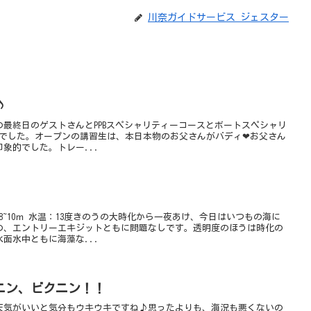
川奈ガイドサービス ジェスター
♪
最終日のゲストさんとPPBスペシャリティーコースとボートスペシャリ
Yでした。オープンの講習生は、本日本物のお父さんがバディ❤お父さん
象的でした。トレー...
8~10ｍ 水温：13度きのうの大時化から一夜あけ、今日はいつもの海に
の、エントリーエキジットともに問題なしです。透明度のほうは時化の
面水中ともに海藻な...
ニン、ビクニン！！
天気がいいと気分もウキウキですね♪思ったよりも、海況も悪くないの