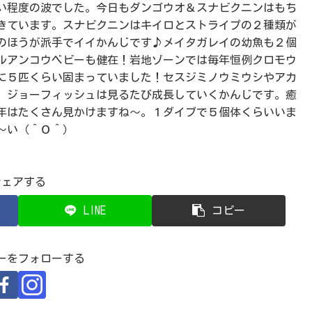
い程度の波でした。今日もダンゴウオ＆スナビクニンはもち
きています。スナビクニンはキイロとストライプの２種類が
のほうが派手でイイかんじです♪メイタガレイの幼魚も２個
ルアンコウベビーも健在！岩地ゾーンでは毎年恒例クロモウ
に５匹くらい固まっていました！セスジミノウミウシやアカ
。ジョーフィッシュは見るたび成長していくかんじです。癒
年はたくさん見かけますね～。１ダイブで５個体くらいいま
～い（＾Ｏ＾）
シェアする
LINE
コピー
ーをフォローする