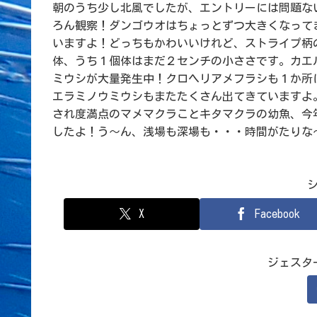
朝のうち少し北風でしたが、エントリーには問題な
ろん観察！ダンゴウオはちょっとずつ大きくなって
いますよ！どっちもかわいいけれど、ストライプ柄
体、うち１個体はまだ２センチの小ささです。カエ
ミウシが大量発生中！クロヘリアメフラシも１か所
エラミノウミウシもまたたくさん出てきていますよ
され度満点のマメマクラことキタマクラの幼魚、今
したよ！う～ん、浅場も深場も・・・時間がたりな
X
Facebook
ジェスタ