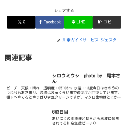
シェアする
X
Facebook
LINE
コピー
川奈ガイドサービス ジェスター
関連記事
シロウミウシ photo by 尾本さ
ん
ビーチ 天候：晴れ 透明度：05~06ｍ 水温：13度今日はきのうの
うねりもおさまり、浅場は８ｍくらいまで透明度が回復しています。
棚下へ降りるとやっぱり伊豆クリーンですが、マクロ生物はとにかく
豊富です。鬼頭チームが先日のハナタツを再確認して...
GW3日目
あいにくの雨模様と初日から風波に悩ま
されてる川奈無敵ビーチ(>_