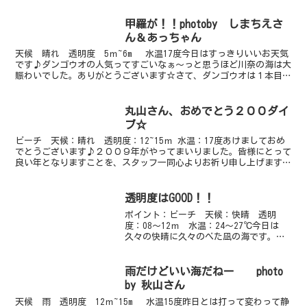
甲羅が！！photoby しまちえさ
ん＆あっちゃん
天候 晴れ 透明度 5ｍ~6m 水温17度今日はすっきりいいお天気
です♪ダンゴウオの人気ってすごいなぁ～っと思うほど川奈の海は大
賑わいでした。ありがとうございます☆さて、ダンゴウオは１本目は
あきらめてビーチの奥へ行ってみると！アオウミガメ...
丸山さん、おめでとう２００ダイ
ブ☆
ビーチ 天候：晴れ 透明度：12~15ｍ 水温：17度あけましておめ
でとうございます♪２００９年がやってまいりました。皆様にとって
良い年となりますことを、スタッフ一同心よりお祈り申し上げます。
今年もジェスターをよろしくお願いいたします。本日...
透明度はGOOD！！
ポイント：ビーチ 天候：快晴 透明
度：08～12ｍ 水温：24～27℃今日は
久々の快晴に久々のべた凪の海です。嬉
しくて嬉しくて、気分も絶好調です！海
も絶好調です！エントリー口には５セン
チほどのアオリイカの赤ちゃんが横２～
雨だけどいい海だねー photo
３メートルに渡って整...
by 秋山さん
天候 雨 透明度 12ｍ~15m 水温15度昨日とは打って変わって静