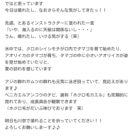
ではと思っています
今日は晴れたし、なおさらそんな気がしてきたっ！！
先週、とあるインストラクターに言われた一言
「いや、海入るのに天候は関係ないし・・・」
うん、晴れたし、いける気がする（笑）
水中では、クロホシイシモチが口内でタマゴを育て始めたり、
アオリイカのタマゴが育ち、タマゴの中に小さいアオリイカが姿
を見せ始めていたりと、
夏の訪れを感じています
アジの群れやムツの群れも元気に泳ぎ回っていて、見応えがあり
ます♪
ベニカエルアンコウのチビ、通称「ホクロ毛カエル」も定期的に
見れており、成長具合が観察できます
（ホクロ毛がだいぶ伸びております 笑）
明日も川奈で潜れることを祈っていてください！！
よろしくお願いしまーす♪♪