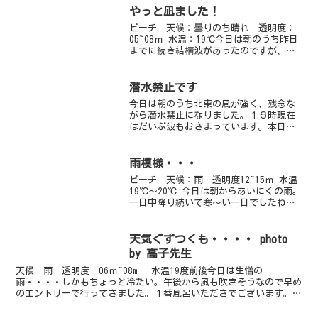
を探す旅に行ってきましたなんやかんや
やっと凪ました！
で、最近ウミガメ狙...
ビーチ 天候：曇りのち晴れ 透明度：
05~08ｍ 水温：19℃今日は朝のうち昨日
までに続き結構波があったのですが、昼
前から太陽が出てだいぶ穏やかになり、
二日ぶりに潜ることができました。午後
四時現在はとても静かになっています。
潜水禁止です
水中は少しうねり...
今日は朝のうち北東の風が強く、残念な
がら潜水禁止になりました。１６時現在
はだいぶ波もおさまっています。本日お
越しいただいたお客様には重ねてお詫び
申し上げます。唯一体験ダイビングで、
小網代に潜ってきました！風の影響もな
雨模様・・・
く穏やかな海で、ソラスズ...
ビーチ 天候：雨 透明度12~15ｍ 水温
19℃～20℃ 今日は朝からあいにくの雨。
一日中降り続いて寒～い一日でしたね～
（´ ｀）ダイバーもまばらでした。透
明度のよい海なのに・・・もったいない
ですね。北風でしたので波もあり潜水注
天気ぐずつくも・・・・ photo
意です。透明...
by 高子先生
天候 雨 透明度 06ｍ~08m 水温19度前後今日は生憎の
雨・・・・しかもちょっと冷たい。午後から風も吹きそうなので早め
のエントリーで行ってきました。１番風呂いただきでございます。や
っぱり１番にエントリーすると群れがぎゅーっと詰まってて...