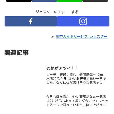
ジェスターをフォローする
川奈ガイドサービス ジェスター
関連記事
砂地がアツイ！！
ビーチ 天候：晴れ 透明度08～12ｍ
水温20℃今日はいいお天気で暑い一日で
した。久々に体が溶けそうな気温でした
よ～。きのうからのうねりがまだありま
した。干潮時間にはたまに大きいうねり
がきましたが、潮が満ちてきておさまり
今日もぽかぽかでいい天気だなぁー気温
ましたよ！透明度は...
は24-25℃もあって暑いぐらいですウェッ
トスーツで潜っていると、陸に上がった
瞬間にあたたかさを感じるのはありがた
いです今日はのんびりとウミガメちゃん