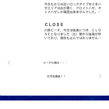
今日も８０分近いロングダイブを２本ハ
ゼエリアは出が悪く、クロイトハゼ、オ
トメハゼしか確認出来ませんでした。オ
トメハゼは本日８個体?まだまだ居そうで
す。キツネベラygやフエヤッコダイ、ヨ
スジフエダイ、ロクセンフエダイは変わ
ＣＬＯＳＥ
らず良き被写体です。...
川奈ビーチ、今日は強風につき、ＣＬＯ
ＳＥとなりました（泣）朝から強風が吹
いており、現在も止んではおりません明
日は大丈夫でしょうかね～？？ｂｙすぎ
ちゃん
ビーチの奥は・・・
お天気最高！！