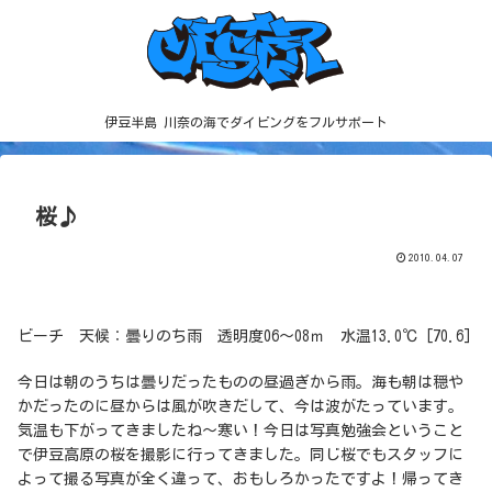
伊豆半島 川奈の海でダイビングをフルサポート
桜♪
2010.04.07
ビーチ 天候：曇りのち雨 透明度06～08ｍ 水温13.0℃ [70.6]
今日は朝のうちは曇りだったものの昼過ぎから雨。海も朝は穏や
かだったのに昼からは風が吹きだして、今は波がたっています。
気温も下がってきましたね～寒い！今日は写真勉強会ということ
で伊豆高原の桜を撮影に行ってきました。同じ桜でもスタッフに
よって撮る写真が全く違って、おもしろかったですよ！帰ってき