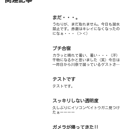
まだ・・・。
うねりが、まだ取れません。今日も潜水
禁止です。赤潮はキレイになくなったの
になぁ・・・（＞＜）
プチ合宿
カラッと晴れて暑い、暑い・・・（汗）
干物になるかと思いました（笑）今日は
一昨日から川奈で潜っているゲストさん
の最終日3日間、楽しく潜ることができま
した！その中に僕がオープンウォーター
講習をした方がいたのですが、日に日に
テストです
上達していくのを見るこ...
テストです。
スッキリしない透明度
久しぶりにイソコンペイトウガニ見つけ
たぁーーーー
ガメラが帰ってきた‼️