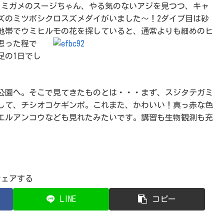
ウミガメのスージちゃん、やる気のないアジを見つつ、キャ
ズのミツボシクロスズメダイがいました～！2ダイブ目は砂
地帯でウミヒルモの
花を探していると、通常よりも細めのヒ
思った程で
足の1日でし
公園へ。そこで見てきたものとは・・・まず、スジタテガミ
して、チシオコケギンポ。これまた、かわいい！真っ赤な色
エルアンコウなども見れたみたいです。講習も生物観測も充
シェアする
LINE
コピー