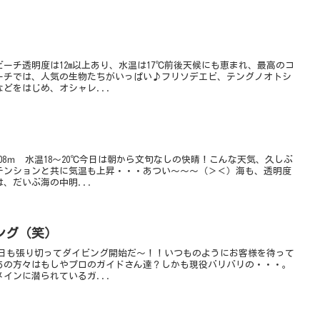
ーチ透明度は12m以上あり、水温は17℃前後天候にも恵まれ、最高のコ
ーチでは、人気の生物たちがいっぱい♪フリソデエビ、テングノオトシ
どをはじめ、オシャレ...
08ｍ 水温18～20℃今日は朝から文句なしの快晴！こんな天気、久しぶ
テンションと共に気温も上昇・・・あつい～～～（＞＜）海も、透明度
、だいぶ海の中明...
ング（笑）
m今日も張り切ってダイビング開始だ～！！いつものようにお客様を待って
あの方々はもしやプロのガイドさん達？しかも現役バリバリの・・・。
インに潜られているガ...