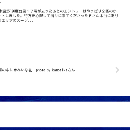
・
m 水温25~26度台風１７号が去ったあとのエントリーはやっぱり２匹のか
ートしました。行方を心配して潜りに来てくださったＦさん本当にあり
エリアのスージ...
海の中にきれいな花 photo by kamosikaさん