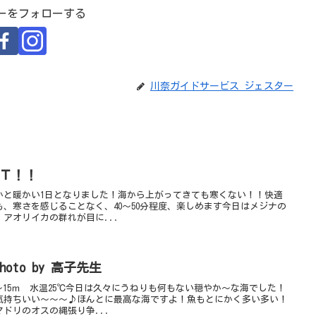
ーをフォローする
川奈ガイドサービス ジェスター
ＥＴ！！
かと暖かい1日となりました！海から上がってきても寒くない！！快適
、寒さを感じることなく、40～50分程度、楽しめます今日はメジナの
アオリイカの群れが目に...
to by 高子先生
～15ｍ 水温25℃今日は久々にうねりも何もない穏やか～な海でした！
気持ちいい～～～♪ほんとに最高な海ですよ！魚もとにかく多い多い！
ドリのオスの縄張り争...