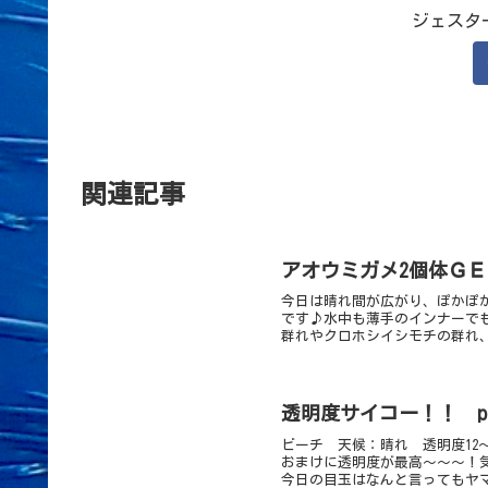
ジェスタ
関連記事
アオウミガメ2個体Ｇ
今日は晴れ間が広がり、ぽかぽ
です♪水中も薄手のインナーでも
群れやクロホシイシモチの群れ、
透明度サイコー！！ pho
ビーチ 天候：晴れ 透明度12
おまけに透明度が最高～～～！
今日の目玉はなんと言ってもヤマ