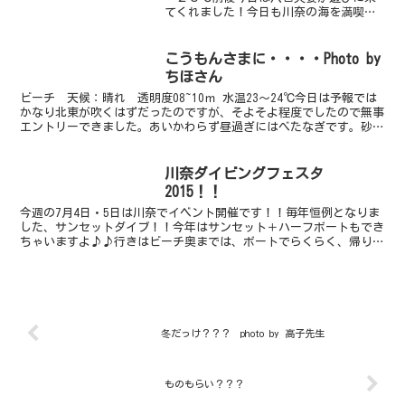
てくれました！今日も川奈の海を満喫出
来たみたいで嬉しいです！また、いつで
も遊びに来てくださいね！！待ってます
よ～！午前中はアオリイカの群れが見れ
こうもんさまに・・・・Photo by
た・・・らしいです（...
ちほさん
ビーチ 天候：晴れ 透明度08~10ｍ 水温23～24℃今日は予報では
かなり北東が吹くはずだったのですが、そよそよ程度でしたので無事
エントリーできました。あいかわらず昼過ぎにはべたなぎです。砂地
が今話題沸騰中の生物であふれかえっています。ま...
川奈ダイビングフェスタ
2015！！
今週の7月4日・5日は川奈でイベント開催です！！毎年恒例となりま
した、サンセットダイブ！！今年はサンセット＋ハーフボートもでき
ちゃいますよ♪♪行きはビーチ奥までは、ボートでらくらく、帰りは
のんびり泳いで、らくらく！！楽尽くしのダイビングが可...
冬だっけ？？？ photo by 高子先生
ものもらい？？？