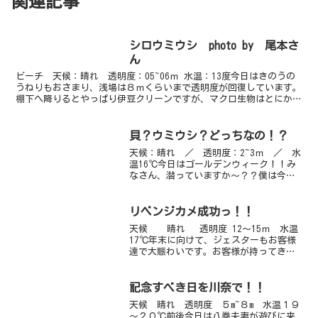
関連記事
シロウミウシ photo by 尾本さ
ん
ビーチ 天候：晴れ 透明度：05~06ｍ 水温：13度今日はきのうの
うねりもおさまり、浅場は８ｍくらいまで透明度が回復しています。
棚下へ降りるとやっぱり伊豆クリーンですが、マクロ生物はとにかく
豊富です。鬼頭チームが先日のハナタツを再確認して...
貝？ウミウシ？どっちなの！？
天候：晴れ ／ 透明度：2~3ｍ ／ 水
温16℃今日はゴールデンウィーク！！み
なさん、潜っていますか～？？僕は今日
から潜りっぱなしの日々がスタート！や
っほ～いです！今日の目玉はなんと言っ
てもこいつっ！！「ミスガイ」きれいで
リベンジカメ成功っ！！
しょ～！！普段は砂...
天候 晴れ 透明度 12～15ｍ 水温
17℃年末に向けて、ジェスターもお客様
達で大賑わいです。お客様が持ってきて
下さるお菓子が多くてウハウハなスギち
ゃんです（笑）今日は砂地に行ってきま
した。オキゴンベ、ムレハタタテダイ、
記念すべき日を川奈で！！
カミソリウオ2...
天候 晴れ 透明度 ５m~８m 水温１９
～２０℃前後今日は八巻夫妻が遊びに来