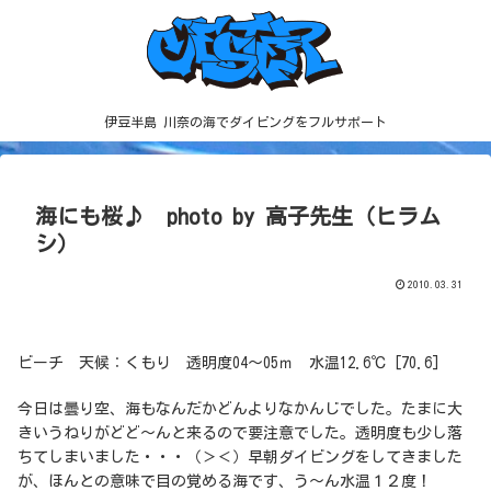
伊豆半島 川奈の海でダイビングをフルサポート
海にも桜♪ photo by 高子先生（ヒラム
シ）
2010.03.31
ビーチ 天候：くもり 透明度04～05ｍ 水温12.6℃ [70.6]
今日は曇り空、海もなんだかどんよりなかんじでした。たまに大
きいうねりがどど～んと来るので要注意でした。透明度も少し落
ちてしまいました・・・（＞＜）早朝ダイビングをしてきました
が、ほんとの意味で目の覚める海です、う～ん水温１２度！