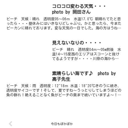
揺れが残り白濁していますが、明日以降
にはなんとかおさまってくれそうです、
コロコロ変わる天気・・・
ゆっくりフォトダイ...
photo by 岡田さん
ビーチ 天候：晴れ 透明度05～06ｍ 水温17.0℃ 朝晴れてたと思
ったら・・・昼休みにはいきなりどしゃぶり。かと思ったら、今また
ピーカンに晴れております。変な天気の一日でした。海の方はうねり
が少しあるものの問題ない程度でした。透明度は相...
見えないなりの・・・・
ビーチ 晴れ 透明度04ｍ～05m前後 水
温14～15度西のエリアはスコーンと抜け
てるようですが・・・・川奈の海から吉
報をお届けできる日はまだちょいと先の
ようです。今日もガイドロープ沿いの浅
場で５～６ｍ、砂地へ降りると水はさほ
素晴らしい海です♪ photo by
どでもない感じ...
高子先生
ビーチ 天候：雨 透明度：12~18ｍ 水温：18~20℃きのうに続き、
透明度サイコーです！そして、夏ですね～うっとりしてしまうほどの
魚の群れ！絶えることなく魚がビーチの奥まで続いていますよ～！写
真のアジも、数が半端じゃないですよ～！！我を...
今日もぽかぽか