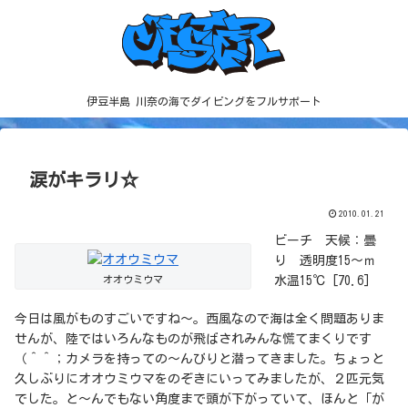
伊豆半島 川奈の海でダイビングをフルサポート
涙がキラリ☆
2010.01.21
ビーチ 天候：曇
り 透明度15～ｍ
オオウミウマ
水温15℃ [70.6]
今日は風がものすごいですね～。西風なので海は全く問題ありま
せんが、陸ではいろんなものが飛ばされみんな慌てまくりです
（＾＾；カメラを持っての～んびりと潜ってきました。ちょっと
久しぶりにオオウミウマをのぞきにいってみましたが、２匹元気
でした。と～んでもない角度まで頭が下がっていて、ほんと「が