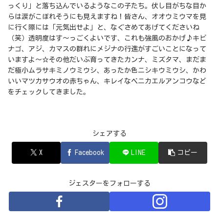
っくり」と落ち込んでいるようなこの子たち。伏し目がちな目か
らは涙がこぼれそうにも見えますね！皆さん、オオウミウマを見
に行く際には「元気出せよ」と、なぐさめてあげてくださいね
（笑）透明度はす～っごくよいです、これも強風のおかげ♪キビ
ナゴ、アジ、カマスの群れにメジナの行進がすごいことになって
いますよ～☆その他だいぶ育ってきたカンナ、ミズタマ、まだま
だ極小ムラサキミノウミウシ、あったか色ニシキウミウシ、かわ
いいマツカサウオの赤ちゃん、キレイなベニカエルアンコウなど
をチェックしてきました。
シェアする
X
Facebook
LINE
コピー
ジェスターをフォローする