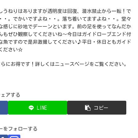
しうねりはありますが透明度は回復、潜水禁止から一転！で
・・。でかいですよね・・。落ち着いてますよね・・。堂々
な感じに砂地でデーーンといます。前の足を使ってなんだか
んもぜひ観察してくださいね～今日はガイドロープエンド付
な魚ですので是非激撮してください♪平日・休日ともガイド
ください☆
さらにお得です！詳しくはニュースページをご覧ください。
シェアする
LINE
コピー
ーをフォローする