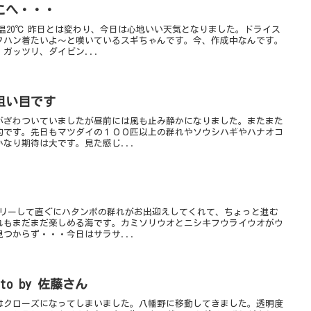
こへ・・・
 水温20℃ 昨日とは変わり、今日は心地いい天気となりました。ドライス
クハン着たいよ～と嘆いているスギちゃんです。今、作成中なんです。
ガッツリ、ダイビン...
狙い目です
がざわついていましたが昼前には風も止み静かになりました。またまた
的です。先日もマツダイの１００匹以上の群れやソウシハギやハナオコ
なり期待は大です。見た感じ...
トリーして直ぐにハタンポの群れがお出迎えしてくれて、ちょっと進む
れもまだまだ楽しめる海です。カミソリウオとニシキフウライウオがウ
つからず・・・今日はサラサ...
o by 佐藤さん
はクローズになってしまいました。八幡野に移動してきました。透明度