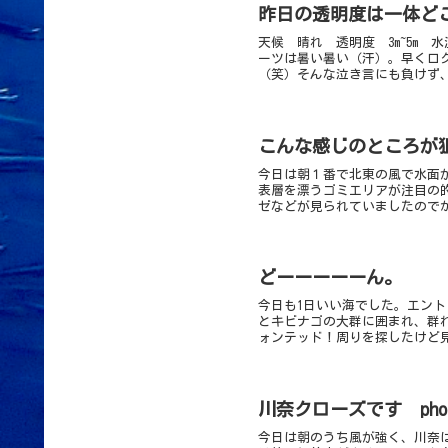
昨日の透明度は一体ど
天候 晴れ 透明度 3m~5m
ーツは暑い暑い（汗）。早くロ
（笑）そんな泣き言にも負けず、
こんな感じのところが
今日は朝１番で北東の風で水面
表層を漂うゴミエリアが注目の
ゼなどが見られていましたのでか
どーーーーーん。
今日も1日いい海でした。エン
とキビナゴの大群に囲まれ、群
ォンテッド！周りを探したけど見
川奈クローズです phot
今日は朝のうち風が強く、川奈