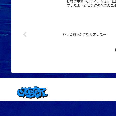
は特に午前中がよく、１２ｍ以
でしたよ～☆ピンクのベニカエル
やっと穏やかになりました～