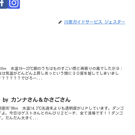
川奈ガイドサービス ジェスター
10ｍ 水温19～23℃朝のうちはものすごい雨と南寄りの風でしたが９：
後は気温がどんどん上昇しあっという間に３０度を越してしまいまし
？？？？？でびろー...
o by カンナさん＆かさごさん
05~08ｍ 水温14.2℃先週末よりも透明度がＵＰしています。ダンゴ
すよ。今日はゲストさんとのんびり２ビーチ、全て浅場です！！ダンゴ
。だんだん大きく...