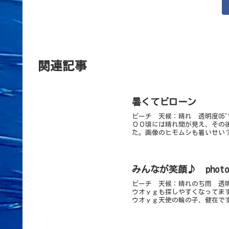
関連記事
暑くてビローン
ビーチ 天候：晴れ 透明度05~
００頃には晴れ間が見え、その
た。画像のヒモムシも暑いせい？
みんなが笑顔♪ phot
ビーチ 天候：晴れのち雨 透明度
ウオｙｇも探しやすくなってま
ウオｙｇ天使の輪の子、健在です