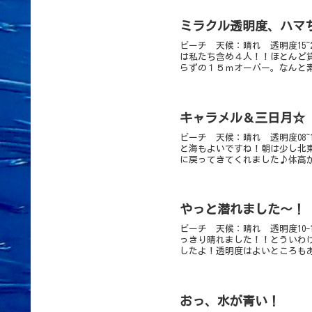
ミラクル透明度、ハマちゃ
ビーチ 天候：晴れ 透明度15~
は私たち含め４人！！ほとんど
らずの１５ｍオーバー。なんと素
キャラメル＆三日月☆ p
ビーチ 天候：晴れ 透明度08~
と海もよいですね！朝は少し北
に戻ってきてくれました♪体高が
やっと潜れました～！ p
ビーチ 天候：晴れ 透明度10-
っきり晴れました！！とういわ
したよ！透明度はよいところもあ
おっ、水が青い！