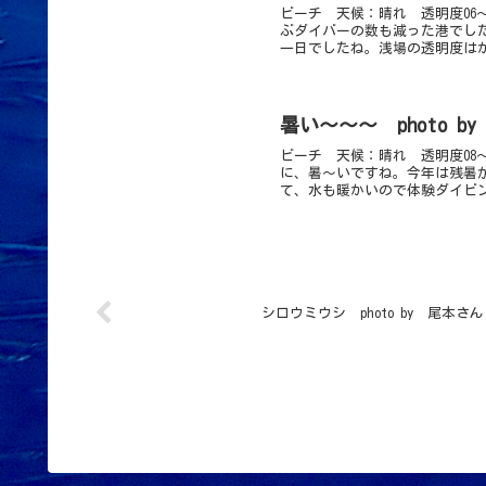
ビーチ 天候：晴れ 透明度06～
ぶダイバーの数も減った港でし
一日でしたね。浅場の透明度はか
暑い～～～ photo b
ビーチ 天候：晴れ 透明度08
に、暑～いですね。今年は残暑
て、水も暖かいので体験ダイビン
シロウミウシ photo by 尾本さん