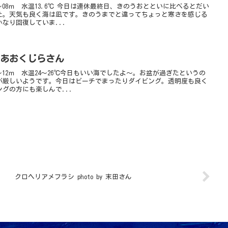
08ｍ 水温13.6℃ 今日は連休最終日、きのうおとといに比べるとだい
た。天気も良く海は凪です。きのうまでと違ってちょっと寒さを感じる
なり回復していま...
y あおくじらさん
～12ｍ 水温24～26℃今日もいい海でしたよ～。お盆が過ぎたというの
が厳しいようです。今日はビーチでまったりダイビング。透明度も良く
グの方にも楽しんで...
クロヘリアメフラシ photo by 末田さん