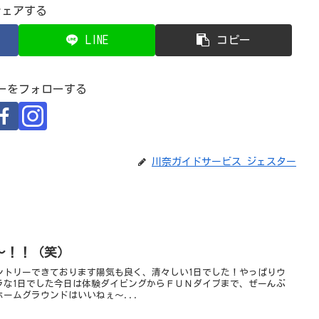
シェアする
LINE
コピー
ーをフォローする
川奈ガイドサービス ジェスター
～！！（笑）
ントリーできております陽気も良く、清々しい1日でした！やっぱりウ
ラな1日でした今日は体験ダイビングからＦＵＮダイブまで、ぜーんぶ
ームグラウンドはいいねぇ～...