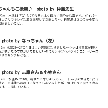
んもご機嫌♪ photo by 仲島先生
20ｍ 水温14.7℃~15.2℃今日もよく晴れて穏やかな海です。ダイバー
貸し切りでキレイな海を満喫してきました～。透明度はきのうから変わ
晴らしいこと...
hoto by なっちゃん（左）
12ｍ 水温23～24℃今日はよい天気になりました～やっぱり天気が良い
東が吹いたのでおかげでおとといのミカヅキツバメウオがエントリー口
３０センチほども...
hoto by 志摩さん＆小林さん
12ｍ 水温15.2℃海、穏やかになりました～。二日ぶりに太陽も出てす
けで、３連休も最終日になってしまいましたが、張り切って潜ってきま
り、白濁している...