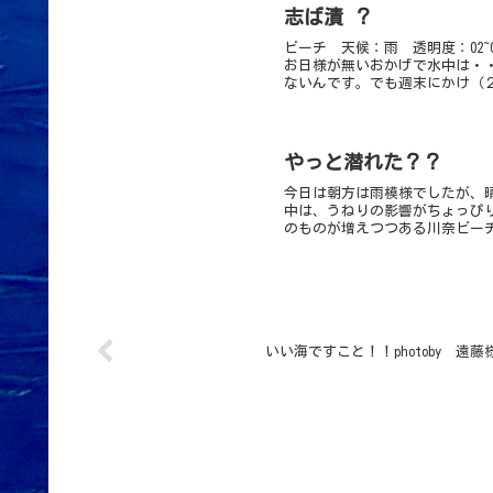
志ば漬 ？
ビーチ 天候：雨 透明度：02
お日様が無いおかげで水中は・
ないんです。でも週末にかけ（２
やっと潜れた？？
今日は朝方は雨模様でしたが、
中は、うねりの影響がちょっぴ
のものが増えつつある川奈ビーチ
いい海ですこと！！photoby 遠藤