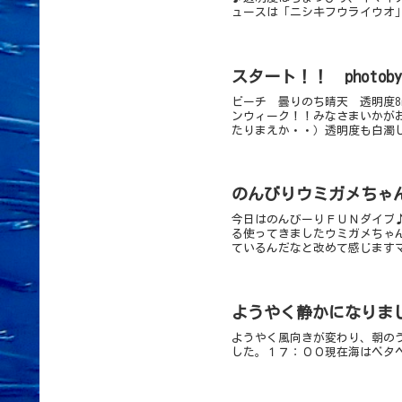
ュースは「ニシキフウライウオ」
スタート！！ photo
ビーチ 曇りのち晴天 透明度8
ンウィーク！！みなさまいかが
たりまえか・・）透明度も白濁し
のんびりウミガメちゃ
今日はのんびーりＦＵＮダイブ♪
る使ってきましたウミガメちゃ
ているんだなと改めて感じますマ
ようやく静かになりま
ようやく風向きが変わり、朝の
した。１７：００現在海はベタ