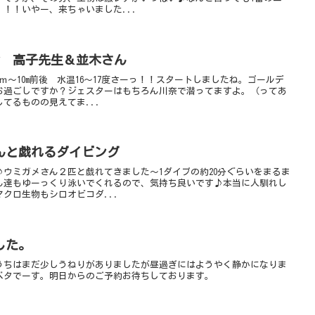
！！いやー、来ちゃいました...
by 高子先生＆並木さん
ｍ～10m前後 水温16～17度さーっ！！スタートしましたね。ゴールデ
お過ごしですか？ジェスターはもちろん川奈で潜ってますよ。（ってあ
てるものの見えてま...
んと戯れるダイビング
ウミガメさん２匹と戯れてきました～1ダイブの約20分ぐらいをまるま
ん達もゆーっくり泳いでくれるので、気持ち良いです♪本当に人馴れし
クロ生物もシロオビコダ...
した。
うちはまだ少しうねりがありましたが昼過ぎにはようやく静かになりま
ベタでーす。明日からのご予約お待ちしております。