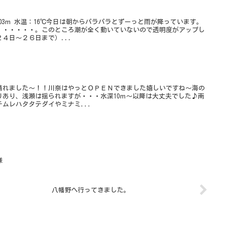
~03ｍ 水温：16℃今日は朝からパラパラとずーっと雨が降っています。
・・・・・・。このところ潮が全く動いていないので透明度がアップし
４日～２６日まで）...
晴れました～！！川奈はやっとＯＰＥＮできました嬉しいですね～海の
りあり、浅瀬は揺られますが・・・水深10ｍ～以降は大丈夫でした♪南
ムレハタタテダイやミナミ...
様
八幡野へ行ってきました。