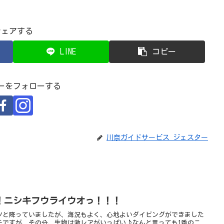
シェアする
LINE
コピー
ーをフォローする
川奈ガイドサービス ジェスター
！ニシキフウライウオっ！！！
ツと降っていましたが、海況もよく、心地よいダイビングができました
チですが、その分、生物は激レアがいっぱい♪なんと言っても1番のニ