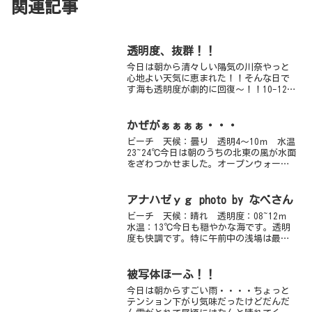
関連記事
透明度、抜群！！
今日は朝から清々しい陽気の川奈やっと
心地よい天気に恵まれた！！そんな日で
す海も透明度が劇的に回復～！！10-12ｍ
ぐらいは見れております天気も良く、透
明度も良い！！やっと秋の川奈が帰って
参りました水中は群れのオンパレー
かぜがぁぁぁぁ・・・
ド！！クロホシイシモチ...
ビーチ 天候：曇り 透明4～10ｍ 水温
23~24℃今日は朝のうちの北東の風が水面
をざわつかせました。オープンウォータ
ーの講習生にはちょっと厳しいコンディ
ションでしたのでゆりえチームは赤沢に
遠征です。ファンダイブチームは８：３
アナハゼｙｇ photo by なべさん
０エントリー組...
ビーチ 天候：晴れ 透明度：08~12ｍ
水温：13℃今日も穏やかな海です。透明
度も快調です。特に午前中の浅場は最高
で透明度１２ｍ！そんな中目の前をボラ
の大群が通り過ぎます。きれいな海です
が生物はマクロがお勧め！２本とも浅場
被写体ほーふ！！
の砂地で潜ってき...
今日は朝からすごい雨・・・・ちょっと
テンション下がり気味だったけどだんだ