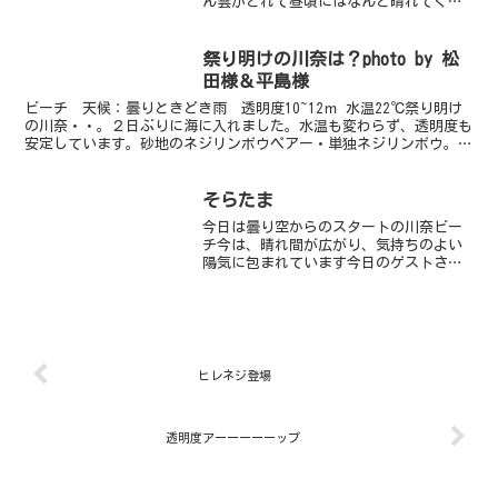
ん雲がとれて昼頃にはなんと晴れてくれ
ました。そして暑い！！！今日はオープ
ンの講習もあり静かなコンディションの
良い海で海洋実習ができました。昨日か
祭り明けの川奈は？photo by 松
ら確認されたニシキフウラ...
田様＆平島様
ビーチ 天候：曇りときどき雨 透明度10~12ｍ 水温22℃祭り明け
の川奈・・。２日ぶりに海に入れました。水温も変わらず、透明度も
安定しています。砂地のネジリンボウペアー・単独ネジリンボウ。ナ
イスカップル！！ネジリンボウとヒレナガネジリンボ...
そらたま
今日は曇り空からのスタートの川奈ビー
チ今は、晴れ間が広がり、気持ちのよい
陽気に包まれています今日のゲストさん
は、最近、水中でも撮影されるようにな
った「そらたま」の撮影できる装備をし
ていますどんな生物もたちまち、かわい
くしてしまう、そらたまど...
ヒレネジ登場
透明度アーーーーーップ