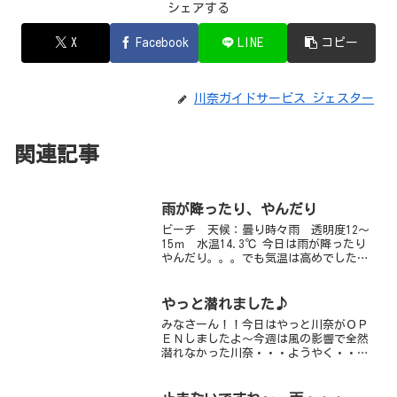
シェアする
X
Facebook
LINE
コピー
川奈ガイドサービス ジェスター
関連記事
雨が降ったり、やんだり
ビーチ 天候：曇り時々雨 透明度12～
15ｍ 水温14.3℃ 今日は雨が降ったり
やんだり。。。でも気温は高めでした
ね。熱海の梅園も梅祭りが開催され、ち
ょっと早い春を感じられます。ダイビン
グ後に訪れるのもあり♪かも知れませ
やっと潜れました♪
ん。海は相変わらず穏...
みなさーん！！今日はやっと川奈がＯＰ
ＥＮしましたよ～今週は風の影響で全然
潜れなかった川奈・・・ようやく・・・
ようやく、潜ってこれました！！１番の
心配はダンゴウオがいなくなっているの
では？？ということ・・・何匹残ってい