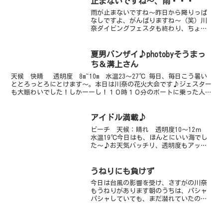
止まないですね～、雨・・・
るかな～と軽い気持ちで潜...
雨が止まないですね～昨日から降りっぱ
なしですよ、がんばりますね～（笑）川
奈ダイビングフェスタも終わり、ちょっ
ぴり寂しくなった川奈僕自身も急にお客
様がいなくなると、寂しくなってしまい
ます・・・今日、ゲストさんがご来店し
夏男バンザイ♪photobyそうまっ
てくれているので、なんと...
ち＆溝上さん
天候 快晴 透明度 8m~10m 水温23～27℃ 毎日、毎日こう暑い
ととろっとろにとけます～。本日は川奈の花火大会です♪ジェスター
も大賑わいでした！しかーーし！１０時１０分のボートに乗った人は
みんな夏男さんばかり！！！サザンにまけじと、...
アイドル満載♪
ビーチ 天候：晴れ 透明度10～12ｍ
水温19℃今日はも、ほんとにいい海でし
た～♪お天気バッチリ、透明度もアッ
プ、ダイバーも少ないのでのんびりまっ
たり～。そして、こんなにも凝縮されて
いいのか？！ってほどのお魚アイドル結
うねりにも負けず
集です。ペアのカミソ...
今日は台風の影響を受け、さすがの川奈
もうねりがあります朝のうちは、パシャ
パシャしていても、まだ潜れていたの
で、さくっと潜ってきました！！水中に
入ると、思ったよりも透明度がよく、ア
ジの群れやイワシの群れ、メジナやスズ