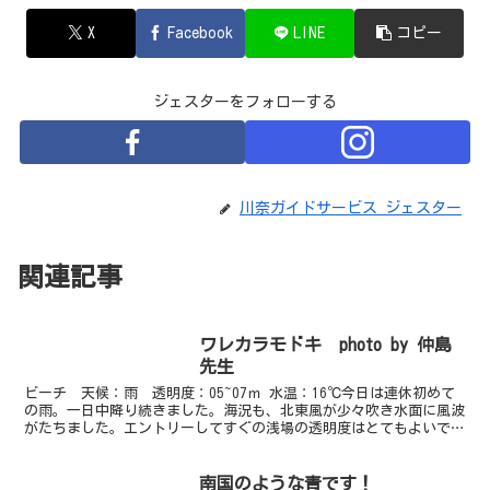
X
Facebook
LINE
コピー
ジェスターをフォローする
川奈ガイドサービス ジェスター
関連記事
ワレカラモドキ photo by 仲島
先生
ビーチ 天候：雨 透明度：05~07ｍ 水温：16℃今日は連休初めて
の雨。一日中降り続きました。海況も、北東風が少々吹き水面に風波
がたちました。エントリーしてすぐの浅場の透明度はとてもよいです
が、奥に行くにつれ濁りがあります。ゆりえチームは...
南国のような青です！