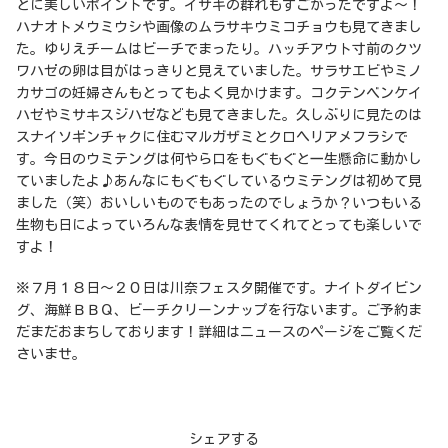
とに美しいポイントです。イサキの群れもすごかったですよ～！
ハナオトメウミウシや画像のムラサキウミコチョウも見てきまし
た。ゆりえチームはビーチでまったり。ハッチアウト寸前のクツ
ワハゼの卵は目がはっきりと見えていました。サラサエビやミノ
カサゴの妊婦さんもとってもよく見かけます。コクテンベンケイ
ハゼやミサキスジハゼなども見てきました。久しぶりに見たのは
スナイソギンチャクに住むマルガザミとクロヘリアメフラシで
す。今日のウミテングは何やら口をもぐもぐと一生懸命に動かし
ていましたよ♪あんなにもぐもぐしているウミテングは初めて見
ました（笑）おいしいものでもあったのでしょうか？いつもいる
生物も日によっていろんな表情を見せてくれてとっても楽しいで
すよ！
※７月１８日～２０日は川奈フェスタ開催です。ナイトダイビン
グ、海鮮ＢＢＱ、ビーチクリーンナップを行ないます。ご予約ま
だまだおまちしております！詳細はニュースのページをご覧くだ
さいませ。
シェアする