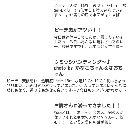
ビーチ 天候：晴れ 透明度12-15ｍ 水
温14.4℃~15.2℃今日も冷え込んでいま
すね～。北寄りの風で水面がぱしゃぱし
ゃしていましたが、潜水には問題ない程
度でした。透明度も抜群に回復しまし
た！白っぽさも少し残ってはいますがき
ビーチ奥がアツい！！
のうよりアッ...
今日は連休中日でしたが、曇っちゃいま
したね～昨日はあんなに晴れていたのに
ー、残念ですでも、水中はとっても快適
です♪特にビーチ奥が今、とってもアツ
い！！チビのクマノミをはじめ、テンロ
クケボリやニホンアワサンゴヒレナガハ
ウミウシハンティング～♪
ギ、コガネスズメダイなど...
photo by かなこちゃん＆なおち
ゃん
ビーチ 天候晴れ 透明度12ｍ～15ｍ 水温15℃～16℃今朝はちょっ
ぴり北東。水面はざわざわしていましたが、入ってしまえばそんなに
揺れもなく、透明度もかなり良いです～♪今日もメアジの群れがすご
い！！群れの形を変えながら動く動く・・・。カマ...
お隣さんに潜ってきました！！
梅雨とは、「あぁ～、今の人、男の人か
な？？それとも女の人かな？？ん～、悩
む！！」というように判断が難し
い・・・すごく曖昧なもの、どっちつか
ずと同義である ｂｙすぎちゃん 笑今