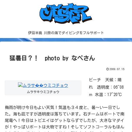
伊豆半島 川奈の海でダイビングをフルサポート
猛暑日？！ photo by なべさん
2009.07.15
ビーチ 天候：晴
れ 透明度：06~08
ムラサキウミコチョウ
ｍ 水温：17~20℃
梅雨が明け今日もよい天気！気温も３４度と、暑～い一日でし
た。海も凪ですが透明度は落ちています。右チームはボートで南
尾竜へ！今日はトビエイはゲットならずでしたが、大きなマダイ
が！やっぱりボートは大物ですね！そしてソフトコーラルもほん