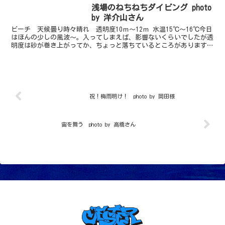
日もそんな天気で、雨が降りそうで降ら
浅場のねちねちダイビング photo
ないようで・・・という感じです...
by 洋介山さん
ビーチ 天候曇り時々晴れ 透明度10ｍ～12ｍ 水温15℃～16℃今日
はほんの少しの風波～。入ってしまえば、影響ないくらいでしたが透
明度は砂が巻き上がってか、ちょっと落ちているところがあります。
それでもちょっと奥まで行けば結構抜けているとこ...
祝！梅雨明け！ photo by 岡田様
宙を舞う photo by 高橋さん