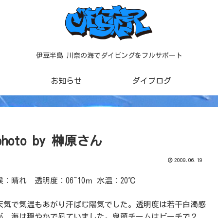
伊豆半島 川奈の海でダイビングをフルサポート
お知らせ
ダイブログ
to by 榊原さん
2009.06.19
：晴れ 透明度：06~10ｍ 水温：20℃
天気で気温もあがり汗ばむ陽気でした。透明度は若干白濁感
が、海は穏やかで凪ていました。鬼頭チームはビーチで２