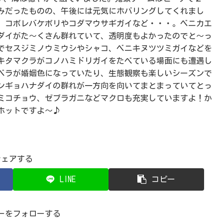
みだったものの、午後には元気にホバリングしてくれまし
、コボレバケボリやコダマウサギガイなど・・・。ベニカエ
ダイがた～くさん群れていて、透明度もよかったのでと～っ
でセスジミノウミウシやシャコ、ベニキヌツツミガイなどを
キタマクラがコノハミドリガイをたべている場面にも遭遇し
ベラが婚姻色になっていたり、生態観察も楽しいシーズンで
ンギョハナダイの群れが一方向を向いてまとまっていてとっ
ミコチョウ、ゼブラガニなどマクロも充実していますよ！か
ホットですよ～♪
シェアする
LINE
コピー
ーをフォローする