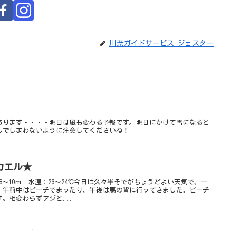
川奈ガイドサービス ジェスター
あります・・・・明日は風も変わる予報です。明日にかけて雪になると
んでしまわないように注意してくださいね！
カエル★
8～10ｍ 水温：23～24℃今日は久々半そでがちょうどよい天気で、一
。午前中はビーチでまったり、午後は馬の背に行ってきました。ビーチ
。相変わらずアジと...