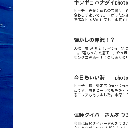
ビーチ 天候：晴れのち曇り 透
変わらずよいです。下がった水
臆病なヒメジの仲間も、水底でじ
懐かしの赤沢！？
天候 雨 透明度 10～12ｍ 
～。2連ちゃんで遠征～、やっ
モンダコ登場～！！久しぶりに見
今日もいい海 photo
ビーチ 晴 透明度10ｍ～12
たです。海もとーっても静か・
るエリアもありました。水深１６
体験ダイバーさんをウ
今日は体験ダイバーさんをウミ