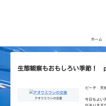
ホーム
生態観察もおもしろい季節！ pho
ビーチ 天候
アオウミウシの交接
今日もよい
があります