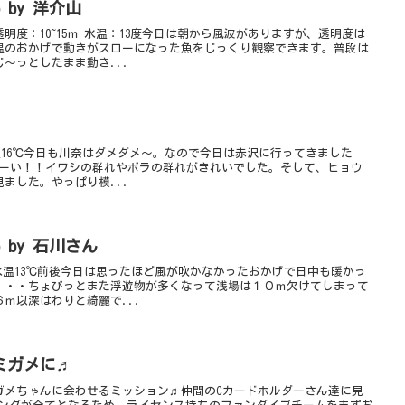
キンギョハナダイphoto by 洋介山
明度：10~15ｍ 水温：13度今日は朝から風波がありますが、透明度は
温のおかげで動きがスローになった魚をじっくり観察できます。普段は
～っとしたまま動き...
水温16℃今日も川奈はダメダメ～。なので今日は赤沢に行ってきました
ほーい！！イワシの群れやボラの群れがきれいでした。そして、ヒョウ
ました。やっぱり模...
 by 石川さん
ｍ水温13℃前後今日は思ったほど風が吹かなかったおかげで日中も暖かっ
・・・ちょびっとまた浮遊物が多くなって浅場は１０ｍ欠けてしまって
ｍ以深はわりと綺麗で...
ミガメに♬
ガメちゃんに会わせるミッション♬仲間のCカードホルダーさん達に見