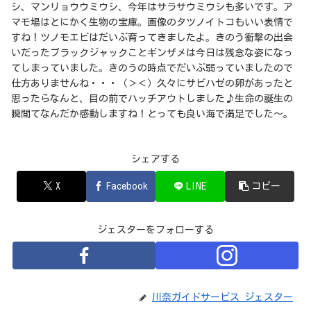
シ、マンリョウウミウシ、今年はサラサウミウシも多いです。ア
マモ場はとにかく生物の宝庫。画像のタツノイトコもいい表情で
すね！ツノモエビはだいぶ育ってきましたよ。きのう衝撃の出会
いだったブラックジャックことギンザメは今日は残念な姿になっ
てしまっていました。きのうの時点でだいぶ弱っていましたので
仕方ありませんね・・・（＞＜）久々にサビハゼの卵があったと
思ったらなんと、目の前でハッチアウトしました♪生命の誕生の
瞬間てなんだか感動しますね！とっても良い海で満足でした～。
シェアする
X
Facebook
LINE
コピー
ジェスターをフォローする
川奈ガイドサービス ジェスター