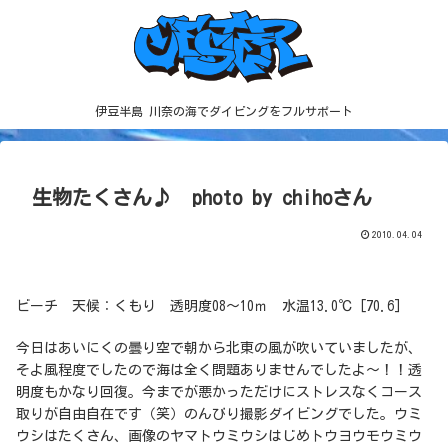
伊豆半島 川奈の海でダイビングをフルサポート
生物たくさん♪ photo by chihoさん
2010.04.04
ビーチ 天候：くもり 透明度08～10ｍ 水温13.0℃ [70.6]
今日はあいにくの曇り空で朝から北東の風が吹いていましたが、
そよ風程度でしたので海は全く問題ありませんでしたよ～！！透
明度もかなり回復。今までが悪かっただけにストレスなくコース
取りが自由自在です（笑）のんびり撮影ダイビングでした。ウミ
ウシはたくさん、画像のヤマトウミウシはじめトウヨウモウミウ