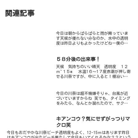
関連記事
今日は朝からぱらぱらと雨が降っていま
す天候が優れない分なのか、水中の透明
度は昨日よりもよかったけどねー僕の主
観では、15ｍ以上あるように見えました
そんな透明度だったので、サカナの群れ
も一段と良く見え、気持ちの良いダイビ
５８分後の出来事！
ングでした特にアジの群...
天候 気持ちのいい晴天 透明度 １２
ｍ~１５m 水温1６〜1７度赤潮が押し寄
せる川奈ですが、中に入ると！棚沿いか
らケイソンがみえるぅ～～。キレイです
よ。浮遊物は多いですが、気持ちのよい
海になってます♪昨日情報を聞きつけ、
今日の川奈は超不機嫌そりゃ、台風が近
ダンゴウオへいって...
づいていますからね 笑でも、タイミング
をみたら、なんとか潜れたので、サクッ
と潜りました中はゆれゆれでしたが、透
明度は思ったよりよかった生物達もカエ
ルアンコウをはじめ、マクロ生物を中心
キアンコウ？気にせずがっつりマ
に安定して見れました早...
クロ笑
今日もおだやかな川奈ビーチ透明度もよく、12-15ｍはあります昨日
はキアンコウが出たビーチ果たして今日もいてくれるかな？？という