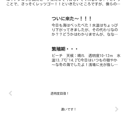
ことで、さっそくレッツゴー！！といきたいところですが、僕らのチ
ームはがっつり超マクロを探すべく、情報を聞きつつも...
ついに来た～！！！
今日も海はべったべた！水温はちょっぴ
り下がってきましたが、その代わりなの
か？？どうかはわかりませんが、ななな
んと！！！ついに出ました！ダンゴ、ダ
ンゴ、ダンゴウオ～ミドリ色がきれいな
個体です♪ただでさえアイドル級の生物
繁殖期・・・
がいるのにここに来て、ど...
ビーチ 天候：晴れ 透明度10-12ｍ 水
温13.7℃~14.2℃今日はいつもの穏やか
～な冬の海でしたよ！浅場に光が指して
キラキラの海、ぜひ潜ってみてください
ね！海の中は繁殖の季節です！サビハゼ
は胸鰭を真っ黒にして婚姻色、卵も産ん
でいますよ...
透明度回復！
濃いです！