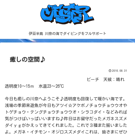
伊豆半島 川奈の海でダイビングをフルサポート
癒しの空間♪
2010.08.31
ビーチ 天候：晴れ
透明度10～15ｍ 水温23～26℃
今日も癒しの川奈へようこそ♪透明度も回復して暖かい海です。
浅場の季節来遊魚が今日もアツイ☆アケボノチョウチョウウオや
トゲチョウ・テングチョウチョウウオ・シラコダイ・などみれば
気がつけばいっぱいいますね♪昨日はお留守だったメガネスズメ
ダイｙｇがかえってきてくれました。これで３種また揃いました
よ。メガネ・イチモン・オジロスズメダイこれは、皆さまにぜひ