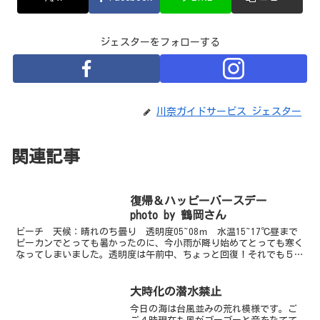
ジェスターをフォローする
川奈ガイドサービス ジェスター
関連記事
復帰＆ハッピーバースデー
photo by 鶴岡さん
ビーチ 天候：晴れのち曇り 透明度05~08ｍ 水温15~17℃昼まで
ピーカンでとっても暑かったのに、今小雨が降り始めてとっても寒く
なってしまいました。透明度は午前中、ちょっと回復！それでも５ｍ
くらいでしたが、きのうまでに比べたら、かなりい...
大時化の潜水禁止
今日の海は台風並みの荒れ模様です。ご