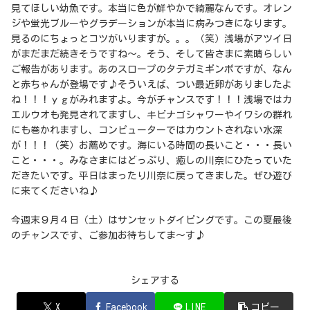
見てほしい幼魚です。本当に色が鮮やかで綺麗なんです。オレン
ジや蛍光ブルーやグラデーションが本当に病みつきになります。
見るのにちょっとコツがいりますが。。。（笑）浅場がアツイ日
がまだまだ続きそうですね～。そう、そして皆さまに素晴らしい
ご報告があります。あのスロープのタテガミギンポですが、なん
と赤ちゃんが登場です♪そういえば、つい最近卵がありましたよ
ね！！！ｙｇがみれますよ。今がチャンスです！！！浅場ではカ
エルウオも発見されてますし、キビナゴシャワーやイワシの群れ
にも巻かれますし、コンピューターではカウントされない水深
が！！！（笑）お薦めです。海にいる時間の長いこと・・・長い
こと・・・。みなさまにはどっぷり、癒しの川奈にひたっていた
だきたいです。平日はまったり川奈に戻ってきました。ぜひ遊び
に来てくださいね♪
今週末９月４日（土）はサンセットダイビングです。この夏最後
のチャンスです、ご参加お待ちしてま～す♪
シェアする
X
Facebook
LINE
コピー