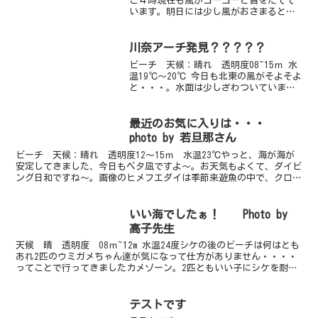
ご４時現在も風がゴーゴーと音をたてて
います。明日には少し風がおさまるとい
いのですが・・・。
川奈アーチ発見？？？？？
ビーチ 天候：晴れ 透明度08~15ｍ 水
温19℃～20℃ 今日も北東の風がそよそよ
と・・・。水面は少しざわついていまし
たがエントリーには問題ないレベルでし
た。つい先日画像のようなアーチを発見
しました。それもビーチです。大きさ
最近のお気に入りは・・・
は・・・・・・...
photo by 若旦那さん
ビーチ 天候：晴れ 透明度12～15ｍ 水温23℃やっと、海が海が
安定してきました、今日もベタ凪ですよ～。お天気もよくて、ダイビ
ング日和ですね～。画像のヒメフエダイは季節来遊魚の中で、クロス
ズメダイに続きちょっとハマっております。ソラスズメ...
いい海でしたぁ！ Photo by
高子先生
天候 晴 透明度 08ｍ~12m 水温24度シケの後のビーチは何はとも
あれ2匹のウミガメちゃん達が気になって仕方がありません・・・・
ってことで行ってきましたカメゾーン。2匹ともいい子にシケを耐え
てくれましたぁ！！うれしいですねー！そして本日...
テストです