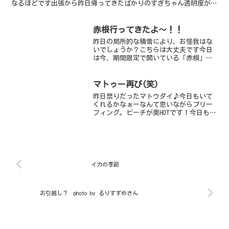
なるほどです出張から昨日帰ってきたばかりのすぎちゃん透明度が
12-15ｍもあることや水温が14℃あることに感謝しなが...
赤根行ってきたよ～！！
昨日の局所的な積雪により、お怪我はな
いでしょうか？こちらは大丈夫です今日
は今、期間限定で開いている「赤根」に
行ってきました～水底から乗ってきた船
が見えるほどの抜群の透明度！！いや
ー、気持ちよかったですワイドにぴった
マトゥー再び(笑)
りな海なのに、僕らはがっつ...
昨日祭りだったマトウダイ♪今日もいて
くれるかなぁーなんて思いながらブリー
フィング。ビーチが奥HOTです！今日も３
個体いてくれましたよーーーーー。１個
体は動きがとーっても早く、ドライで結
構猛ダッシュ！久しぶりでヒーハーもと
い、はぁーはぁーしち...
イカの季節
お引越し？ photo by るりすずめさん