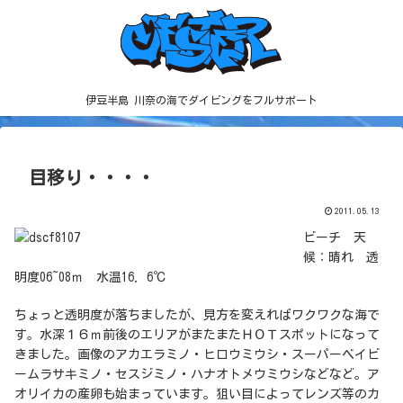
伊豆半島 川奈の海でダイビングをフルサポート
目移り・・・・
2011.05.13
ビーチ 天
候：晴れ 透
明度06~08ｍ 水温16．6℃
ちょっと透明度が落ちましたが、見方を変えればワクワクな海で
す。水深１６ｍ前後のエリアがまたまたＨＯＴスポットになって
きました。画像のアカエラミノ・ヒロウミウシ・スーパーベイビ
ームラサキミノ・セスジミノ・ハナオトメウミウシなどなど。ア
オリイカの産卵も始まっています。狙い目によってレンズ等のカ