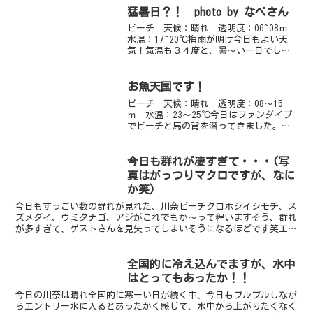
猛暑日？！ photo by なべさん
ビーチ 天候：晴れ 透明度：06~08ｍ
水温：17~20℃梅雨が明け今日もよい天
気！気温も３４度と、暑～い一日でし
た。海も凪ですが透明度は落ちていま
す。右チームはボートで南尾竜へ！今日
はトビエイはゲットならずでしたが、大
お魚天国です！
きなマダイが！やっ...
ビーチ 天候：晴れ 透明度：08～15
ｍ 水温：23～25℃今日はファンダイブ
でビーチと馬の背を潜ってきました。ビ
ーチもボートも若干うねりの影響が出て
いますが、ビーチはまだまだ透明度が最
高です。魚の群れもものすごいです。今
今日も群れが凄すぎて・・・(写
日はいつもの群れに...
真はがっつりマクロですが、なに
か笑)
今日もすっごい数の群れが見れた、川奈ビーチクロホシイシモチ、ス
ズメダイ、ウミタナゴ、アジがこれでもか～って程いますそう、群れ
が多すぎて、ゲストさんを見失ってしまいそうになるほどです笑エン
トリー口には、8-10匹ぐらいのナンヨウツバメウオがひ...
全国的に冷え込んでますが、水中
はとってもあったか！！
今日の川奈は晴れ全国的に寒ーい日が続く中、今日もブルブルしなが
らエントリー水に入るとあったかく感じて、水中から上がりたくなく