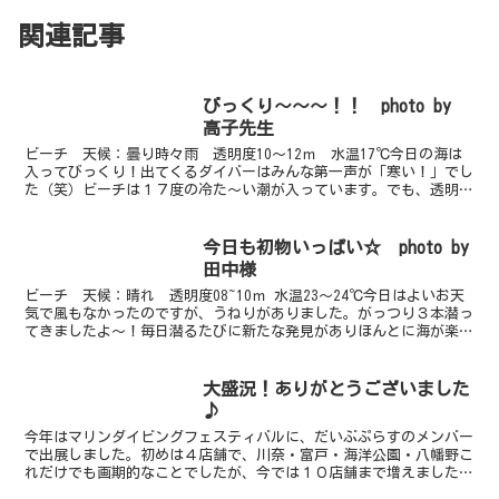
関連記事
びっくり～～～！！ photo by
高子先生
ビーチ 天候：曇り時々雨 透明度10～12ｍ 水温17℃今日の海は
入ってびっくり！出てくるダイバーはみんな第一声が「寒い！」でし
た（笑）ビーチは１７度の冷た～い潮が入っています。でも、透明度
は良いです！！セミホウボウｙｇやザラカイメンカクレ...
今日も初物いっぱい☆ photo by
田中様
ビーチ 天候：晴れ 透明度08~10ｍ 水温23～24℃今日はよいお天
気で風もなかったのですが、うねりがありました。がっつり３本潜っ
てきましたよ～！毎日潜るたびに新たな発見がありほんとに海が楽し
い季節です☆今日は昨年に続きオトメハゼが登場。...
大盛況！ありがとうございました
♪
今年はマリンダイビングフェスティバルに、だいぶぷらすのメンバー
で出展しました。初めは４店舗で、川奈・富戸・海洋公園・八幡野こ
れだけでも画期的なことでしたが、今では１０店舗まで増えました。
これも皆様のおかげです。ありがとうございます。ダイビン...