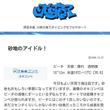
伊豆半島 川奈の海でダイビングをフルサポート
砂地のアイドル！
2009.12.27
ビーチ 天候：晴れ 透明度
10~12ｍ 水温16℃～17℃ [70.8]
オキゴンベ
今日もよい天気で海は凪です。砂
地もおもしろい季節になってきていますが、画像のオキゴンベは
ビーチの浅場にず～っといる子なんです。ボートでは結構オキゴ
ンベが見られますが、ビーチにはこの子１匹しかいないのです。
まだ３センチくらいしかない小さい幼魚だったころから成長を見