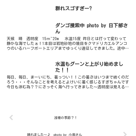
群れスゴすぎー?
ダンゴ捜索中 photo by 日下部さ
ん
天候 晴 透明度 15ｍ~20m 水温15度 昨日とは打って変わって
静かな海でしたぁ！1本目は岩地砂地の境目をクマドリカエルアンコ
ウのいるハーフボートエリアまでゆっくり遠征してきました。途中、
オトメハゼやマルタマオウギガニなどを見ながらい...
水温もグーンと上がり始めまし
た！！
毎日、毎日、まーいにち、暑っつい！！この暑さはいつまで続くのだ
ろう・・・そんなことを考えるとよけいに暑く感じるすぎちゃんです
今日も涼む為？？にさっそく海へ行ってきました～透明度は見えると
ころでは7-8ｍぐらい見えており、まずます水温はぐーん...
浅場の季節？！
晴れました～♪ photo by 小泉さん