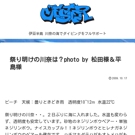
伊豆半島 川奈の海でダイビングをフルサポート
祭り明けの川奈は？photo by 松田様＆平
島様
2009.10.17
ビーチ 天候：曇りときどき雨 透明度10~12ｍ 水温22℃
祭り明けの川奈・・。２日ぶりに海に入れました。水温も変わら
ず、透明度も安定しています。砂地のネジリンボウペアー・単独
ネジリンボウ。ナイスカップル！！ネジリンボウとヒレナガネジ
リンボウのペアーも健在です。ハチマキダテハゼもオトメハゼも