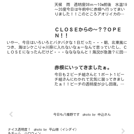
ンジとブラックやらいろんな...
天候 雨 透明度08ｍ～10m前後 水温19
～20度今日は午前中に赤根へ行ってまい
りました！！このところアオリイカの産
卵ブームで全然行ってなかったボートポ
イント・・・・エントリーしてすぐにイ
サキのすげー群れに囲まれ幸先良いスタ
ＣＬＯＳＥからの～？？ＯＰＥ
ート。クマノミ...
Ｎ！！
いやー、今日はいろいろとバタバタな１日だった・・・朝、北東風に
つき、海はシケこりゃ川奈に入れないなぁーなんて思っていたし、Ｃ
ＬＯＳＥになったんだけど・・・ななななんと！海況が急激？に回復
し、9時頃には潜れるようになっちゃってました 笑こうし...
赤根にいってきましたぁ。
今日も２ビーチ組さんと１ボート１ビー
チ組さんにわかれて元気に潜ってきまし
たぁ！！ビーチの透明度が少し回復。ア
オリイカの産卵は不発でしたが数個体大
きいサイズのものが産卵床まわりを泳い
でいました。ハナタツ・アオウミガメ・
タツノイトコ・ハナアナゴ...
今日も八幡野です photo by 中込さん
ナイス透明度！ photo by 平山様（イシダイ）
＆チーム ハロウィン