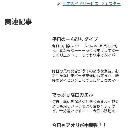
川奈ガイドサービス ジェスター
関連記事
平日のーんびりダイブ
今日の川奈は3チームのみのほぼ貸し切
り。朝からゆーーーっくり支度してゆー
っくりエントリーしても水中でダイバー
さんと会うことも一切無く、撮りたい被
写体にじっくり向き合えちゃいました。
エリア奥のフリソデエビにゲストさんを
昨日の荒れ具合がうそのような海況、お
ご案内したのですが、写っ...
だやかな川奈ビーチ天候にも恵まれ、絶
好のダイビング日和でした今日はカマ
ス、アジ、イサキ、タカベ、スズメダイ
などの群れが大量発生！！特にカマスは
ちょーうまそう・・・じゃなかった、超
でっぷりな白カエル
多かったです最近は群れが多...
毎日、暑い日が続くと参りますね～都会
よりも涼しい～ってよく言われますけ
ど、十分暑いです・・・今日は砂地をメ
インにじーっくりダイビング♪メインタ
ーゲットは「ウミヒルモの花」道中、コ
ケギンポやらベニカエルアンコウのオレ
今日もアオリが中爆裂！！