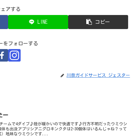
シェアする
LINE
コピー
ーをフォローする
川奈ガイドサービス ジェスター
たー
2チームで4ダイブ♪陸が暖かいので快適です♪行方不明だったウミウシ
体も出没アプリシアニグロキンクタは2-30個体はいるんじゃね？って
）地味なウミウシです...