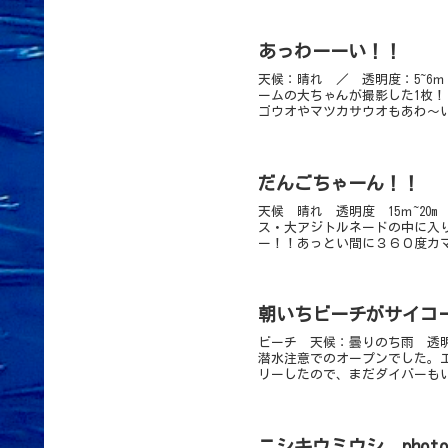
あっわーーい！！
天候：晴れ ／ 透明度：5~6
ームの大ちゃんが撮影した1枚
ゴウオやマツカサウオもあわ～い
だんごちゃーん！！ p
天候 晴れ 透明度 15ｍ~20
ス・大アジトルネードの中に入
ー！！あっとい間に３６０度カマ
朝いちビーチがサイコー！
ビーチ 天候：曇りのち雨 透明
潜水注意でのオープンでした。
リーしたので、まだダイバーもい
ニシキウミウシ photo