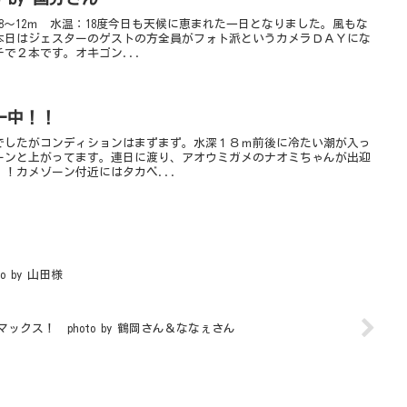
8～12ｍ 水温：18度今日も天候に恵まれた一日となりました。風もな
本日はジェスターのゲストの方全員がフォト派というカメラＤＡＹにな
で２本です。オキゴン...
ー中！！
でしたがコンディションはまずまず。水深１８ｍ前後に冷たい潮が入っ
ーンと上がってます。連日に渡り、アオウミガメのナオミちゃんが出迎
！カメゾーン付近にはタカベ...
 by 山田様
マックス！ photo by 鶴岡さん＆ななぇさん