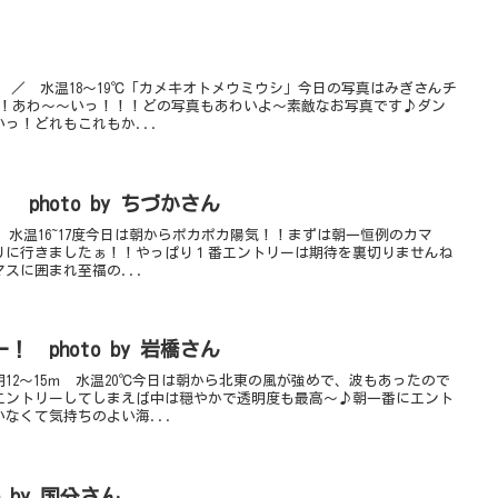
ｍ ／ 水温18～19℃「カメキオトメウミウシ」今日の写真はみぎさんチ
！！あわ～～いっ！！！どの写真もあわいよ～素敵なお写真です♪ダン
っ！どれもこれもか...
hoto by ちづかさん
m 水温16~17度今日は朝からポカポカ陽気！！まずは朝一恒例のカマ
りに行きましたぁ！！やっぱり１番エントリーは期待を裏切りませんね
スに囲まれ至福の...
 photo by 岩橋さん
12～15ｍ 水温20℃今日は朝から北東の風が強めで、波もあったので
エントリーしてしまえば中は穏やかで透明度も最高～♪朝一番にエント
なくて気持ちのよい海...
 by 国分さん