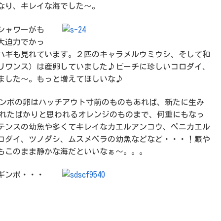
なり、キレイな海でした～。
シャワーがも
大迫力でかっ
ハギも見れています。２匹のキャラメルウミウシ、そして和
リワンス）は産卵していました♪ビーチに珍しいコロダイ、
ました～。もっと増えてほしいな♪
ンポの卵はハッチアウト寸前のものもあれば、新たに生み
れたばかりと思われるオレンジのものまで、何重にもなっ
テンスの幼魚や多くてキレイなカエルアンコウ、ベニカエル
コダイ、ツノダシ、ムスメベラの幼魚などなど・・・！賑や
もこのまま静かな海だといいなぁ～。。。
ギンポ・・・