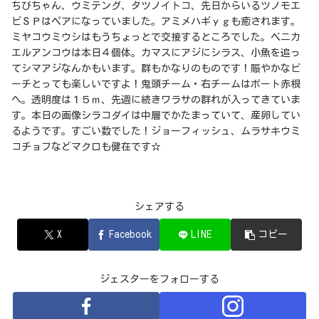
ちびちゃん、ウミテング、タツノイトコ、先日からいるツノモエ
ビＳＰはペアになっていました。アミメハギｙｇも癒されます。
ミヤコウミウシはもうちょっとで交接するところでした。ベニカ
エルアンコウは本日４個体。カマスにアジにシラス、小魚を追っ
てシマアジなんかもいます。群もかなりのものです！賑やかなビ
ーチとっても楽しいですよ！鬼頭チーム・右チームはボート赤根
へ。透明度は１５ｍ、先週に続きワラサの群れが入ってきていま
す。本日の画像シラコダイは中層でかたまっていて、産卵してい
るようです。すごい数でした！ジョーフィッシュ、ムラサキウミ
コチョフなどマクロも健在です☆
シェアする
X
Facebook
LINE
コピー
ジェスターをフォローする