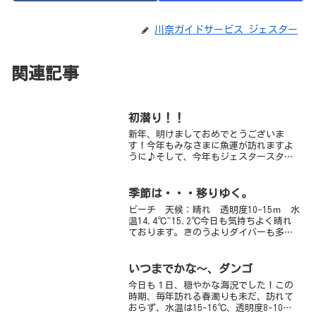
川奈ガイドサービス ジェスター
関連記事
初潜り！！
新年、明けましておめでとうございま
す！今年もみなさまに魚運が訪れますよ
うに♪そして、今年もジェスタースタッ
フ一同をよろしくお願い致します今日は
昨日の今日ですが、初潜り！！さぁ、今
年の一発目は何が見れるのかな～？？透
季節は・・・移りゆく。
明度がハンパじゃねぇ～群れ...
ビーチ 天候：晴れ 透明度10-15ｍ 水
温14.4℃~15.2℃今日も気持ちよく晴れ
ております。きのうよりダイバーも多め
です。最近ノコギリウニという変わった
ウニを見かけますよ！なんだかとっても
トゲトゲしていてかっこいいような、い
いつまでかな～、ダンゴ
かにも悪そ...
今日も１日、穏やかな海況でした！この
時期、毎年訪れる春濁りも未だ、訪れて
おらず、水温は15-16℃、透明度8-10ｍ