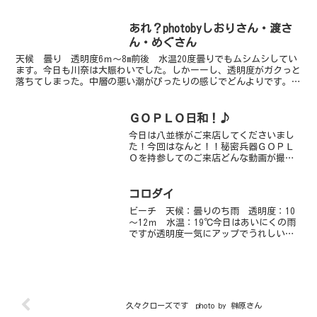
なんてストレスフリーな海なんでしょう
～いつも早くエントリーしたくて、うず
うずしちゃいます今日ものんびりダイビ
あれ？photobyしおりさん・渡さ
ングしてきました...
ん・めぐさん
天候 曇り 透明度6ｍ～8m前後 水温20度曇りでもムシムシしてい
ます。今日も川奈は大賑わいでした。しかーーし、透明度がガクっと
落ちてしまった。中層の悪い潮がぴったりの感じでどんよりです。朝
はキレイだったのになぁ～。午前中に笹とアオリイカが...
ＧＯＰＬＯ日和！♪
今日は八並様がご来店してくださいまし
た！今回はなんと！！秘密兵器ＧＯＰＬ
Ｏを持参してのご来店どんな動画が撮れ
るのか、水中が楽しみです♪♪早速、レ
ッツダイビング！！エントリーして間も
なく、アオウミガメのスージーちゃんと
コロダイ
遭遇♪♪バッチリ、動画を...
ビーチ 天候：曇りのち雨 透明度：10
～12ｍ 水温：19℃今日はあいにくの雨
ですが透明度一気にアップでうれしい限
りです♪うねりもすっかりとれ、秋の海
が戻ってきました。岩地を中心にビーチ
を潜ってきました。棚上の砂だまりに大
きくて立派なヒメユ...
久々クローズです photo by 榊原さん