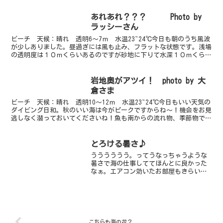
（笑）今日は1ボート1ビーチビーチで
は、今や「川奈といえば？？ウミガ
あれあれ？？？ Photo by
メ！」となりつつある、アオウミガ...
ラッシーさん
ビーチ 天候：晴れ 透明6～7ｍ 水温23~24℃今日も朝のうち風波
が少しありました。昼過ぎには風も止み、フラットな状態です。浅場
の透明度は１０ｍくらいあるのですが砂地に下りて水深１０ｍくらい
のところから濁った潮のエリアあります。オキタナゴ...
岩地奥がアツイ！ photo by 大
倉さま
ビーチ 天候：晴れ 透明10～12ｍ 水温23~24℃今日もいい天気の
ダイビング日和。秋のいい海は今がピークですからね～！機会をお見
逃しなく潜っておいてくださいね！魚も南からの流れ物、季節物で賑
わっておりますよ！！オシャレカクレエビは出始め...
とろける暑さ♪
うううううう。ってうなっちゃうような
暑さで海の仕事しててほんとに良かった
なぁ。エアコン効いたお部屋もきらいじ
ゃないけど、海の中がやっぱり気持ちい
いです。水深12mくらいののとこに冷たい
潮ありますがコンディションは抜群に良
いです。今日もチビカ...
こちらも海の花？