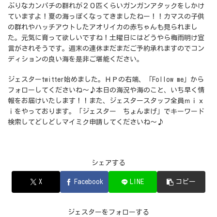
ぶりなカンパチの群れが２０匹くらいガンガンアタックをしかけ
ていますよ！夏の海っぽくなってきましたねー！！カマスの子供
の群れやハッチアウトしたアオリイカの赤ちゃんも見られまし
た。元気に育って欲しいですね！土曜日にはどうやら梅雨明け宣
言がされそうです。週末の連休まだまだご予約承れますのでコン
ディションの良い海を是非ご堪能ください。
ジェスターtwitter始めました。ＨＰの右端、「Follow me」から
フォローしてくださいね～♪本日の海況や海のこと、いち早く情
報をお届けいたします！！また、ジェスタースタッフ全員ｍｉｘ
ｉをやっております。「ジェスター ちょんまげ」でキーワード
検索してどしどしマイミク申請してくださいね～♪
シェアする
X
Facebook
LINE
コピー
ジェスターをフォローする