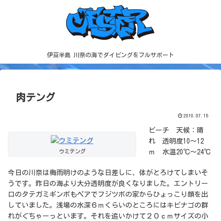
伊豆半島 川奈の海でダイビングをフルサポート
肉テング
2010.07.15
ビーチ 天候：晴
れ 透明度10～12
ウミテング
ｍ 水温20℃～24℃
今日の川奈は梅雨明けのような日差しに、体がとろけてしまいそ
うです。昨日の海より大分透明度が良くなりました。エントリー
口のタテガミギンポもペアでフジツボの家からひょっこり顔を出
していました。浅場の水深６ｍくらいのところにはキビナゴの群
れがぐちゃーっといます。それを追いかけて２０ｃｍサイズの小