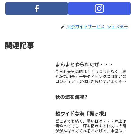
川奈ガイドサービス ジェスター
関連記事
まんまとやられたぜ・・・
今日も天気は晴れ！！うねりもなく、穏
やかな川奈ビーチダイビングには絶好の
コンディションな日が続いていますそん
な中、今日はダイビングせずに水中写真
の勉強の一環で、いろんな雑誌を読み散
らかしてみたすると、ウミウシウォッチ
秋の海を満喫?
ングの醍醐味という記事が...
超ワイドな海「梶ヶ根」
どこまでも続く、暑い日々・・・陸上は
何やってても、汗を掻きますねぇ～太陽
ががんばってくれるおかげで、水温は上
がりますから暑くても許しましょう