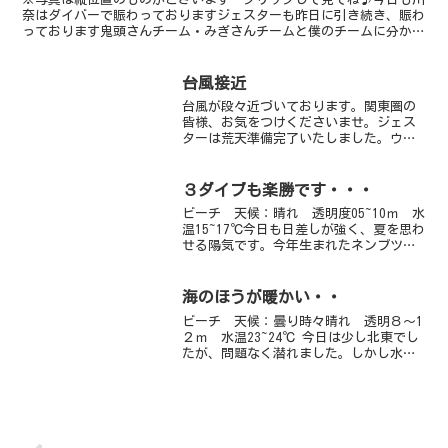
奈はダイバーで賑わっておりますジェスターも昨日に引き続き、賑わ
っております鬼頭さんチーム・みぎさんチームと僕のチームに分かれ
て、レッツ、ダイビング！！まぁ、結局みんなダンゴエリア...
台風接近
台風が段々近づいております。関東圏の
皆様、お気をつけくださいませ。ジェス
ターは荒天準備完了いたしました。ウミ
ガメのスージーとナオミちゃんが心
配・・・なんとか耐えてくれますように
(祈)
３ダイブも楽勝です・・・
ビーチ 天候：晴れ 透明度05~10ｍ 水
温15~17℃今日も日差しが強く、夏を思わ
せる陽気です。今年生まれたネンブツダ
イやクロホシイシモチの赤ちゃんが少し
づつ大きくなってきています。特に成長
がはっきりわかるのがニシキハゼの赤ち
海のほうが暖かい・・
ゃんですね。...
ビーチ 天候：曇り時々晴れ 透明８～1
２ｍ 水温23~24℃ 今日は少し北東でし
たが、問題なく潜れました。しかし水面
はゴミゴミ・・得体の知れないビニール
やらなんやらいっぱい浮いてます（笑）
そしてその中でファンチームがナンヨウ
ツバメウオｙｇを...