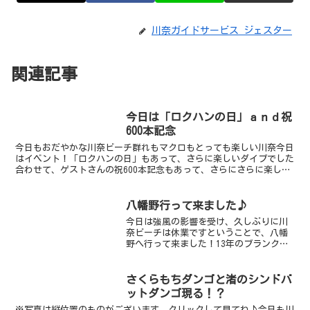
川奈ガイドサービス ジェスター
関連記事
今日は「ロクハンの日」ａｎｄ祝
600本記念
今日もおだやかな川奈ビーチ群れもマクロもとっても楽しい川奈今日
はイベント！「ロクハンの日」もあって、さらに楽しいダイブでした
合わせて、ゲストさんの祝600本記念もあって、さらにさらに楽しい
かったです水中は多種多様な生物が見れました今、ウミウ...
八幡野行って来ました♪
今日は強風の影響を受け、久しぶりに川
奈ビーチは休業ですということで、八幡
野へ行って来ました！13年のブランクダ
イバーさんや2年のブランクダイバーさん
がいましたが、すんなり潜れて、スイス
イ泳いでましたよ♪1本目はちょっぴり不
さくらもちダンゴと渚のシンドバ
安もあったみたいだ...
ットダンゴ現る！？
※写真は縦位置のものがございます クリックして見てね♪今日も川