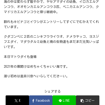
海の中は変わらず賑やかで、ヤセアマダイの幼魚、イロカエルア
ンコウ、オオモンカエルアンコウ３匹、ベニカエルアンコウ、ク
マドリカエルアンコウと祭り継続中。
群れもキビナゴとイワシがエントリーしてすぐにでむかえてくれ
ています。
クダゴンベに２匹のニシキフウライウオ、ナメラヤッコ、ヨスジ
フエダイ、マダラタルミ幼魚と南の生物達もまだまだ元気いっぱ
いです。
本日マトウダイも登場
2021年の幕開けはめちゃくちゃいい海です。
潜り初めは是非川奈へいらしてくださーい。
シェアする
X
Facebook
LINE
コピー