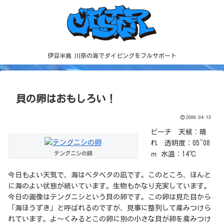
伊豆半島 川奈の海でダイビングをフルサポート
貝の卵はおもしろい！
2009.04.13
ビーチ 天候：晴
れ 透明度：05~08
テングニシの卵
ｍ 水温：14℃
今日もよい天気で、海はベタベタの凪です。このところ、ほんと
に海のよい状態が続いています。生物もかなり充実しています。
今日の画像はテングニシという貝の卵です。この卵は見た目から
「海ほうずき」と呼ばれるのですが、見事に整列して産みつけら
れています。よ～くみるとこの卵に別の小さな貝が卵を産みつけ