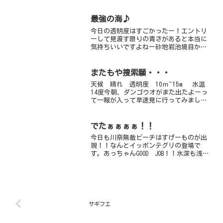
野も透明度は落ち気味でしたが、キビナゴのシャワーやカマ...
最強の海♪
今日の透明度はすごかったー！エントリ
ーして見渡す限りの青さがあると本当に
気持ちいいですよねー砂地岩池境目から
ヤグラが見えてるので15-20mの透明度で
す光のシャワーと南の海の魚達に癒され
にきてくださーーーい♪
またもや捜索願・・・
天候 晴れ 透明度 10ｍ~15m 水温
14度今朝、ダンゴウオがまた出たよーっ
て一報が入って早速見に行ってみまし
た。が、・・・・・・・・・いないじゃ
ん（泣）必ずどこかにまだ潜んでいるの
で明日も引き続き探しまーす。今日は浅
でたぁぁぁぁ！！
場の砂地でサビハゼ...
今日も川奈無敵ビーチはすげーものが出
現！！なんとイッポンテグリの登場で
す。あっちゃんGOOD JOB！！水深も浅
め、しばらくいついてくれるといいな
ぁ。１２月を目前に、南の生物は減って
いくのかとおもいきや、昨日もソメワケ
ヤッコが出現したり、今...
サギフエ