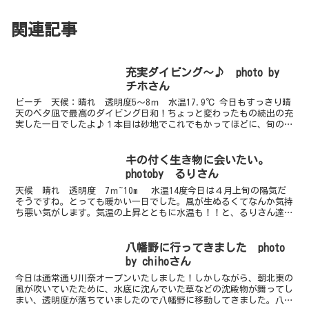
関連記事
充実ダイビング～♪ photo by
チホさん
ビーチ 天候：晴れ 透明度5～8ｍ 水温17.9℃ 今日もすっきり晴
天のベタ凪で最高のダイビング日和！ちょっと変わったもの続出の充
実した一日でしたよ♪１本目は砂地でこれでもかってほどに、旬のカ
エルアンコウ幼魚を観察してきましたよ～。黄色が３...
キの付く生き物に会いたい。
photoby るりさん
天候 晴れ 透明度 7ｍ~10m 水温14度今日は４月上旬の陽気だ
そうですね。とっても暖かい一日でした。風が生ぬるくてなんか気持
ち悪い気がします。気温の上昇とともに水温も！！と、るりさん達と
いっていましたがそこは冬でしたね・・・・・。キオ...
八幡野に行ってきました photo
by chihoさん
今日は通常通り川奈オープンいたしました！しかしながら、朝北東の
風が吹いていたために、水底に沈んでいた草などの沈殿物が舞ってし
まい、透明度が落ちていましたので八幡野に移動してきました。八幡