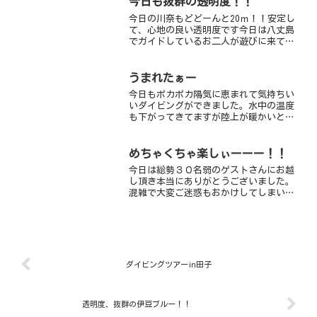
今日も抜群の透明度！！
今日の川奈もどどーんと20ｍ！！安定し
て、心地の良い透明度です今日は八丈島
でガイドしているお二人が遊びに来てく
れていますガイドさん達なので、何見せ
ようかな～ってずっと迷っていました
が、伊豆っぽい魚に食いついてくれて良
うまれたぁー
かった！！特にクサハゼは...
今日もポカポカ陽気に恵まれて気持ちい
いダイビングができました。水中の温度
も下がってきてますが陸上が暖かいと身
体が楽チンですね！今日の一本目はまず
ウミガメちゃんに会いに。コガネスズメ
ダイがスクスク育ち、アカオビハナダイ
めちゃくちゃ楽しぃーーー！！
も真っ赤なサロンパスを見...
今日は総勢３０名弱のゲストさんにお越
し頂き本当にありがとうございました。
混雑で大変ご迷惑もおかけしてしまい申
し訳ございませんでした。お天気もよ
く、気持ち良い秋晴れ。透明度もいいと
ころは１２ｍくらい見えていました。ア
オリイカの産卵が今日も１日...
ダイビングツアーin田子
透明度、抜群の伊豆ブルー！！