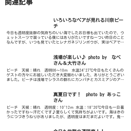
関連記事
いろいろなペアが見れる川奈ビー
チ
今日も透明度抜群の気持ちのいい海でしたお日様も出ていたので、ウ
ェットスーツで潜っている僕にはありがたいですねーつい昨日のこと
なんですが、いつも見ていたヒレナガネジリンボウが、実はペアでい
るんじゃないか説が浮上し、さっそく調査に行ってきました...
浅場が楽しい♪ photo by なべ
さん＆大竹さん
ビーチ 天候：晴れ 透明06～10ｍ 水温24~27℃今日もたくさんの
ゲストの方々にお越しいただき大変賑わいました、ありがとうござい
ました。ビーチは浅場でシラスの群れにカンパチとカスミアジのアタ
ックが今日もすごい！今日は体験ダイビングのお客...
真夏日です！ photo by あっこ
さん
ビーチ 天候：晴れ 透明度：10~12ｍ 水温：18~20℃今日も一日暑
かったですね～汗だくです♪夏らしくて気持ちがよいです。海はきの
うにつづきうねりがありましたが、透明度はまだまだよいです。鬼頭
チームはビーチで写真のツノモエビｓｐを発見。...